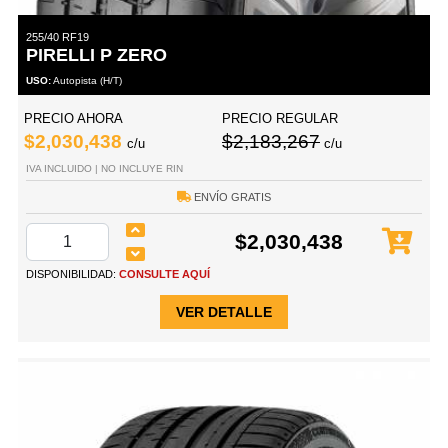
255/40 RF19
PIRELLI P ZERO
USO:
Autopista (H/T)
PRECIO AHORA
PRECIO REGULAR
$2,030,438
$2,183,267
c/u
c/u
IVA INCLUIDO | NO INCLUYE RIN
ENVÍO GRATIS
$2,030,438
DISPONIBILIDAD:
CONSULTE AQUÍ
VER DETALLE