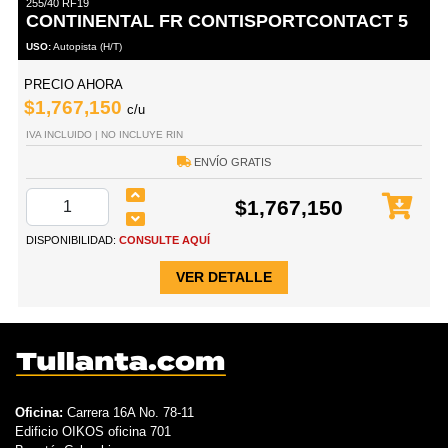
255/40 RF19
CONTINENTAL FR CONTISPORTCONTACT 5
USO:
Autopista (H/T)
PRECIO AHORA
$1,767,150
c/u
IVA INCLUIDO | NO INCLUYE RIN
ENVÍO GRATIS
$1,767,150
DISPONIBILIDAD:
CONSULTE AQUÍ
VER DETALLE
Oficina:
Carrera 16A No. 78-11
Edificio OIKOS oficina 701