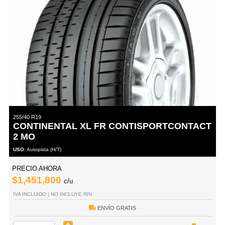
255/40 R19
CONTINENTAL XL FR CONTISPORTCONTACT
2 MO
USO:
Autopista (H/T)
PRECIO AHORA
$1,451,800
c/u
IVA INCLUIDO | NO INCLUYE RIN
ENVÍO GRATIS