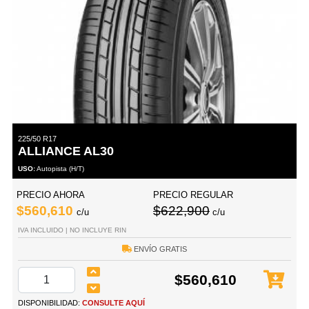
225/50 R17
ALLIANCE AL30
USO:
Autopista (H/T)
PRECIO AHORA
PRECIO REGULAR
$560,610
$622,900
c/u
c/u
IVA INCLUIDO | NO INCLUYE RIN
ENVÍO GRATIS
$560,610
DISPONIBILIDAD:
CONSULTE AQUÍ