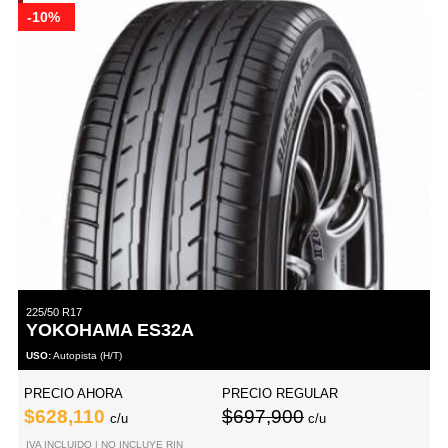
-10%
225/50 R17
YOKOHAMA ES32A
USO:
Autopista (H/T)
PRECIO AHORA
PRECIO REGULAR
$628,110
$697,900
c/u
c/u
IVA INCLUIDO | NO INCLUYE RIN