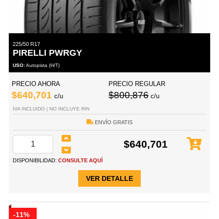
225/50 R17
PIRELLI PWRGY
USO:
Autopista (H/T)
PRECIO AHORA
PRECIO REGULAR
$640,701
$800,876
c/u
c/u
IVA INCLUIDO | NO INCLUYE RIN
ENVÍO GRATIS
$640,701
DISPONIBILIDAD:
CONSULTE AQUÍ
VER DETALLE
-11%