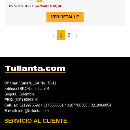
DISPONIBILIDAD:
CONSULTE AQUÍ
VER DETALLE
‹
1
2
›
Oficina:
Carrera 16A No. 78-11
Edificio OIKOS oficina 701
Bogotá, Colombia.
PBX:
(601) 6360070
Celular:
3219975592 / 3173688561 / 3107788368 / 3219060054
E-mail:
info@tullanta.com
SERVICIO AL CLIENTE