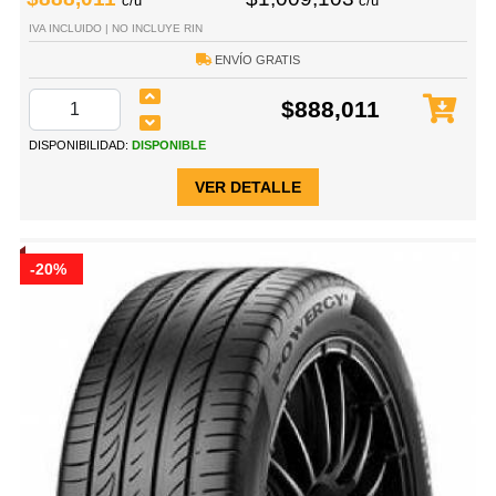
c/u
c/u
IVA INCLUIDO | NO INCLUYE RIN
ENVÍO GRATIS
$888,011
DISPONIBILIDAD:
DISPONIBLE
VER DETALLE
-20%