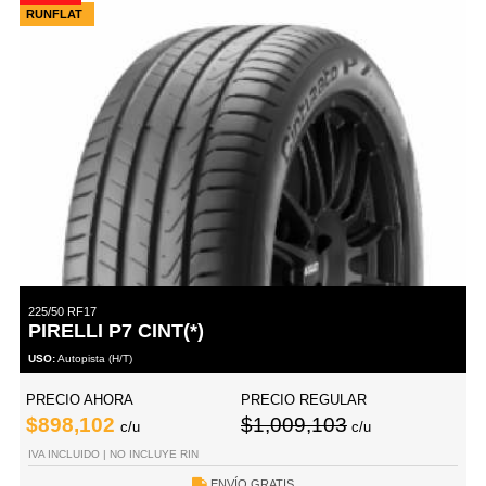
RUNFLAT
225/50 RF17
PIRELLI P7 CINT(*)
USO:
Autopista (H/T)
PRECIO AHORA
PRECIO REGULAR
$898,102
$1,009,103
c/u
c/u
IVA INCLUIDO | NO INCLUYE RIN
ENVÍO GRATIS