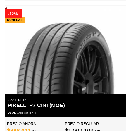
-12%
RUNFLAT
225/50 RF17
PIRELLI P7 CINT(MOE)
USO:
Autopista (H/T)
PRECIO AHORA
PRECIO REGULAR
$888,011
$1,009,103