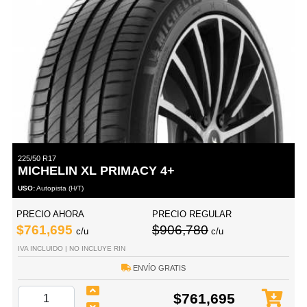
225/50 R17
MICHELIN XL PRIMACY 4+
USO:
Autopista (H/T)
PRECIO AHORA
PRECIO REGULAR
$761,695
$906,780
c/u
c/u
IVA INCLUIDO | NO INCLUYE RIN
ENVÍO GRATIS
$761,695