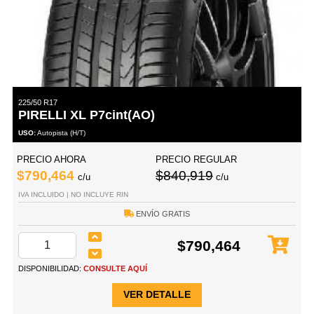
225/50 R17
PIRELLI XL P7cint(AO)
USO:
Autopista (H/T)
PRECIO AHORA
PRECIO REGULAR
$790,464
$840,919
c/u
c/u
IVA INCLUIDO | NO INCLUYE RIN
ENVÍO GRATIS
$790,464
DISPONIBILIDAD:
CONSULTE AQUÍ
VER DETALLE