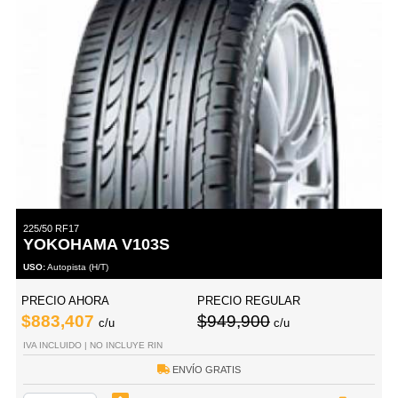
225/50 RF17
YOKOHAMA V103S
USO:
Autopista (H/T)
PRECIO AHORA
PRECIO REGULAR
$883,407
$949,900
c/u
c/u
IVA INCLUIDO | NO INCLUYE RIN
ENVÍO GRATIS