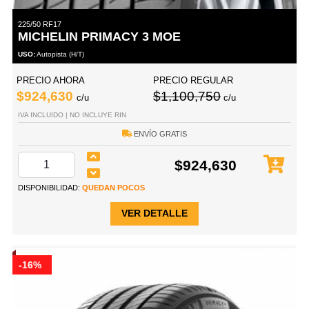
225/50 RF17
MICHELIN PRIMACY 3 MOE
USO:
Autopista (H/T)
PRECIO AHORA
PRECIO REGULAR
$924,630
$1,100,750
c/u
c/u
IVA INCLUIDO | NO INCLUYE RIN
ENVÍO GRATIS
$924,630
DISPONIBILIDAD:
QUEDAN POCOS
VER DETALLE
-16%