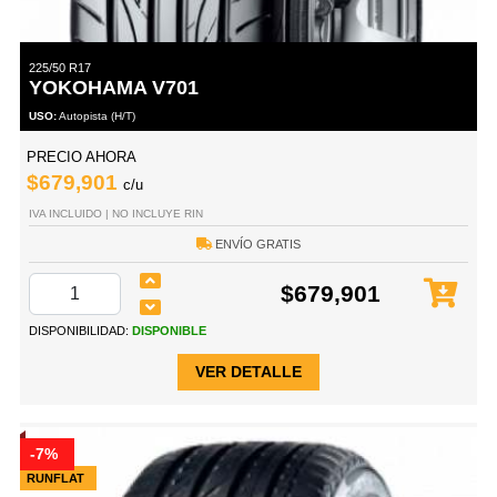
225/50 R17
YOKOHAMA V701
USO:
Autopista (H/T)
PRECIO AHORA
$679,901
c/u
IVA INCLUIDO | NO INCLUYE RIN
ENVÍO GRATIS
$679,901
DISPONIBILIDAD:
DISPONIBLE
VER DETALLE
-7%
RUNFLAT