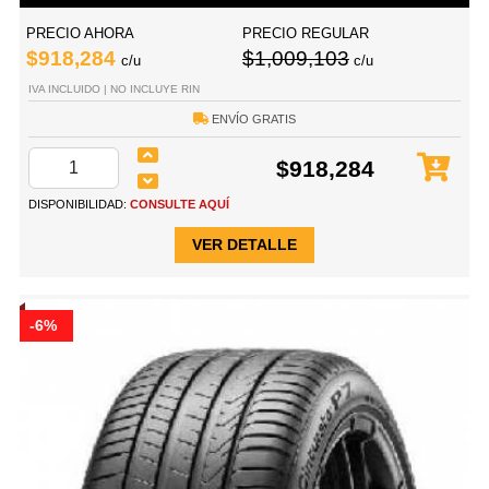
PRECIO AHORA
PRECIO REGULAR
$918,284
$1,009,103
c/u
c/u
IVA INCLUIDO | NO INCLUYE RIN
ENVÍO GRATIS
$918,284
DISPONIBILIDAD:
CONSULTE AQUÍ
VER DETALLE
-6%