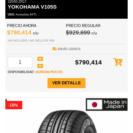
225/50 ZR17
YOKOHAMA V105S
USO:
Autopista (H/T)
PRECIO AHORA
PRECIO REGULAR
$790,414
$929,899
c/u
c/u
IVA INCLUIDO | NO INCLUYE RIN
ENVÍO GRATIS
$790,414
DISPONIBILIDAD:
QUEDAN POCOS
VER DETALLE
-10%