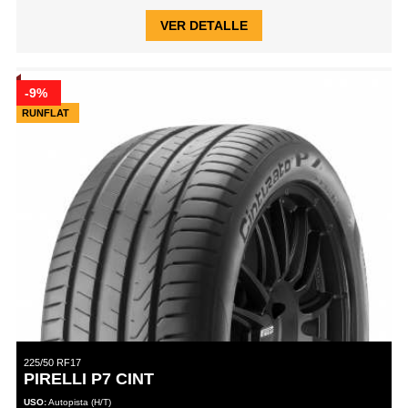
VER DETALLE
-9%
RUNFLAT
225/50 RF17
PIRELLI P7 CINT
USO:
Autopista (H/T)