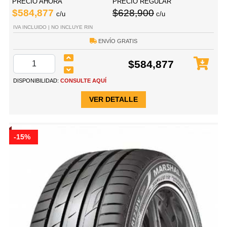
PRECIO AHORA
PRECIO REGULAR
$584,877
$628,900
c/u
c/u
IVA INCLUIDO | NO INCLUYE RIN
ENVÍO GRATIS
$584,877
DISPONIBILIDAD:
CONSULTE AQUÍ
VER DETALLE
-15%