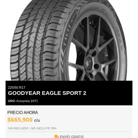
225/50 R17
GOODYEAR EAGLE SPORT 2
USO:
Autopista (H/T)
PRECIO AHORA
$665,900
c/u
IVA INCLUIDO | NO INCLUYE RIN
ENVÍO GRATIS