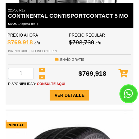
225/50 R17
CONTINENTAL CONTISPORTCONTACT 5 MO
USO:
Autopista (H/T)
PRECIO AHORA
PRECIO REGULAR
$769,918
$793,730
c/u
c/u
IVA INCLUIDO | NO INCLUYE RIN
ENVÍO GRATIS
$769,918
DISPONIBILIDAD:
CONSULTE AQUÍ
VER DETALLE
RUNFLAT