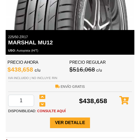
225/50 ZR17
MARSHAL MU12
USO:
Autopista (H/T)
PRECIO AHORA
PRECIO REGULAR
$438,658
$516,068
c/u
c/u
IVA INCLUIDO | NO INCLUYE RIN
ENVÍO GRATIS
$438,658
DISPONIBILIDAD:
CONSULTE AQUÍ
VER DETALLE