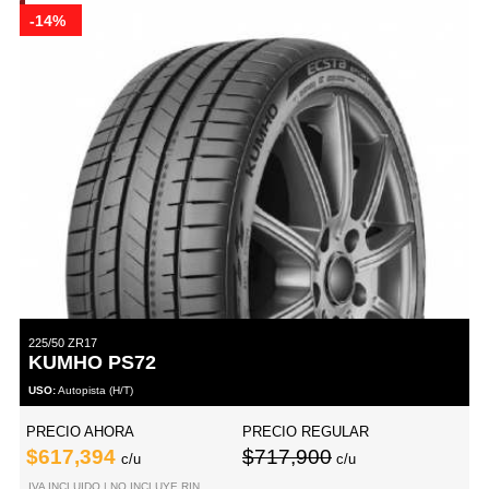
-14%
225/50 ZR17
KUMHO PS72
USO:
Autopista (H/T)
PRECIO AHORA
PRECIO REGULAR
$617,394
$717,900
c/u
c/u
IVA INCLUIDO | NO INCLUYE RIN