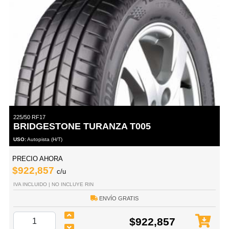
225/50 RF17
BRIDGESTONE TURANZA T005
USO:
Autopista (H/T)
PRECIO AHORA
$922,857
c/u
IVA INCLUIDO | NO INCLUYE RIN
ENVÍO GRATIS
$922,857