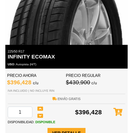
225/50 R17
INFINITY ECOMAX
USO:
Autopista (H/T)
PRECIO AHORA
PRECIO REGULAR
$396,428
$430,900
c/u
c/u
IVA INCLUIDO | NO INCLUYE RIN
ENVÍO GRATIS
$396,428
DISPONIBILIDAD:
DISPONIBLE
VER DETALLE