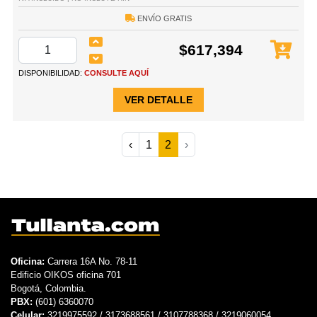
ENVÍO GRATIS
$617,394
DISPONIBILIDAD:
CONSULTE AQUÍ
VER DETALLE
‹
1
2
›
Oficina:
Carrera 16A No. 78-11
Edificio OIKOS oficina 701
Bogotá, Colombia.
PBX:
(601) 6360070
Celular:
3219975592 / 3173688561 / 3107788368 / 3219060054