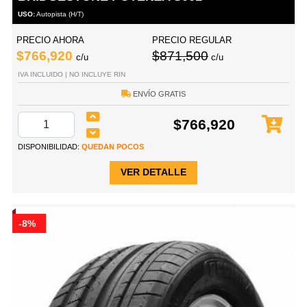
USO:
Autopista (H/T)
PRECIO AHORA
PRECIO REGULAR
$766,920
$871,500
c/u
c/u
IVA INCLUIDO | NO INCLUYE RIN
ENVÍO GRATIS
$766,920
DISPONIBILIDAD:
QUEDAN POCOS
VER DETALLE
-8%