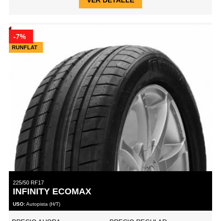
-7%
RUNFLAT
225/50 RF17
INFINITY ECOMAX
USO:
Autopista (H/T)