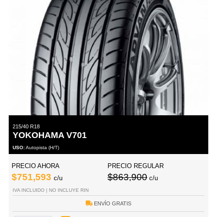
215/40 R18
YOKOHAMA V701
USO:
Autopista (H/T)
PRECIO AHORA
PRECIO REGULAR
$751,593
$863,900
c/u
c/u
IVA INCLUIDO | NO INCLUYE RIN
ENVÍO GRATIS