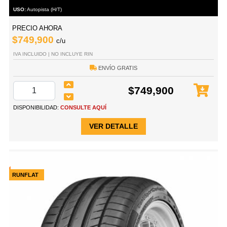
USO:
Autopista (H/T)
PRECIO AHORA
$749,900
c/u
IVA INCLUIDO | NO INCLUYE RIN
ENVÍO GRATIS
$749,900
DISPONIBILIDAD:
CONSULTE AQUÍ
VER DETALLE
RUNFLAT