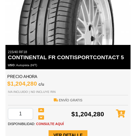
215/40 RF18
CONTINENTAL FR CONTISPORTCONTACT 5
USO:
Autopista (H/T)
PRECIO AHORA
$1,204,280
c/u
IVA INCLUIDO | NO INCLUYE RIN
ENVÍO GRATIS
$1,204,280
DISPONIBILIDAD:
CONSULTE AQUÍ
VER DETALLE