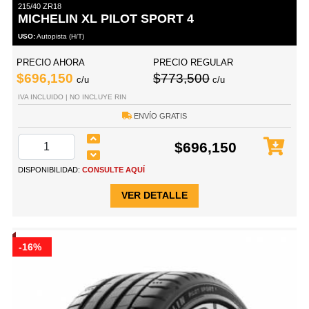
215/40 ZR18
MICHELIN XL PILOT SPORT 4
USO:
Autopista (H/T)
PRECIO AHORA
PRECIO REGULAR
$696,150
$773,500
c/u
c/u
IVA INCLUIDO | NO INCLUYE RIN
ENVÍO GRATIS
$696,150
DISPONIBILIDAD:
CONSULTE AQUÍ
VER DETALLE
-16%