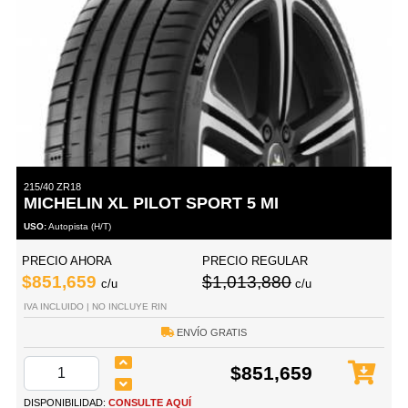
215/40 ZR18
MICHELIN XL PILOT SPORT 5 MI
USO:
Autopista (H/T)
PRECIO AHORA
PRECIO REGULAR
$851,659
$1,013,880
c/u
c/u
IVA INCLUIDO | NO INCLUYE RIN
ENVÍO GRATIS
$851,659
DISPONIBILIDAD:
CONSULTE AQUÍ