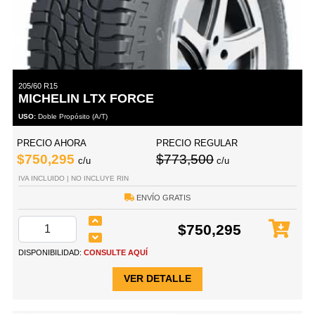
205/60 R15
MICHELIN LTX FORCE
USO:
Doble Propósito (A/T)
PRECIO AHORA
PRECIO REGULAR
$750,295
$773,500
c/u
c/u
IVA INCLUIDO | NO INCLUYE RIN
ENVÍO GRATIS
$750,295
DISPONIBILIDAD:
CONSULTE AQUÍ
VER DETALLE