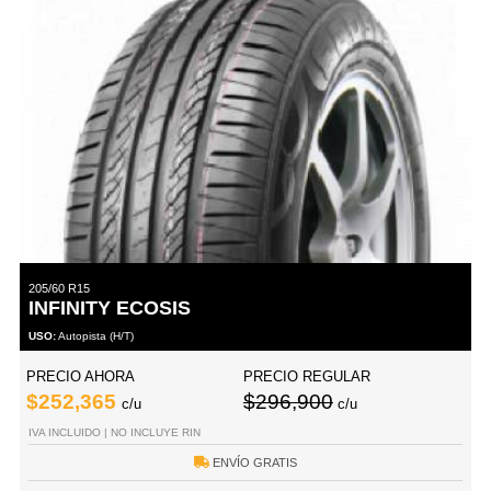
205/60 R15
INFINITY ECOSIS
USO:
Autopista (H/T)
PRECIO AHORA
PRECIO REGULAR
$252,365
$296,900
c/u
c/u
IVA INCLUIDO | NO INCLUYE RIN
ENVÍO GRATIS