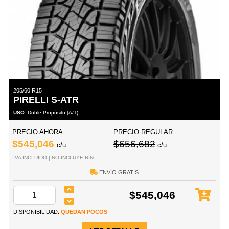
205/60 R15
PIRELLI S-ATR
USO:
Doble Propósito (A/T)
PRECIO AHORA
PRECIO REGULAR
$545,046
$656,682
c/u
c/u
IVA INCLUIDO | NO INCLUYE RIN
ENVÍO GRATIS
$545,046
DISPONIBILIDAD:
QUEDAN POCOS