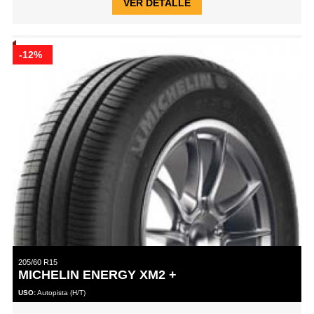
VER DETALLE
-12%
205/60 R15
MICHELIN ENERGY XM2 +
USO:
Autopista (H/T)