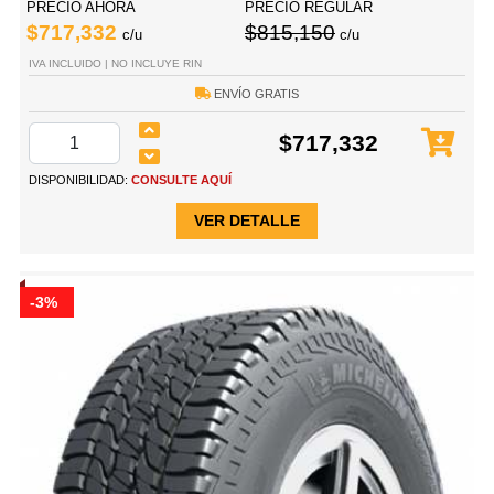
PRECIO AHORA
PRECIO REGULAR
$717,332
$815,150
c/u
c/u
IVA INCLUIDO | NO INCLUYE RIN
ENVÍO GRATIS
$717,332
DISPONIBILIDAD:
CONSULTE AQUÍ
VER DETALLE
-3%