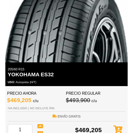
205/60 R15
YOKOHAMA ES32
USO:
Autopista (H/T)
PRECIO AHORA
PRECIO REGULAR
$469,205
$493,900
c/u
c/u
IVA INCLUIDO | NO INCLUYE RIN
ENVÍO GRATIS
$469,205