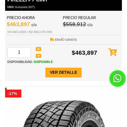
USO:
Autopista (H/T)
PRECIO AHORA
PRECIO REGULAR
$463,897
$558,912
c/u
c/u
IVA INCLUIDO | NO INCLUYE RIN
ENVÍO GRATIS
$463,897
DISPONIBILIDAD:
DISPONIBLE
VER DETALLE
-17%