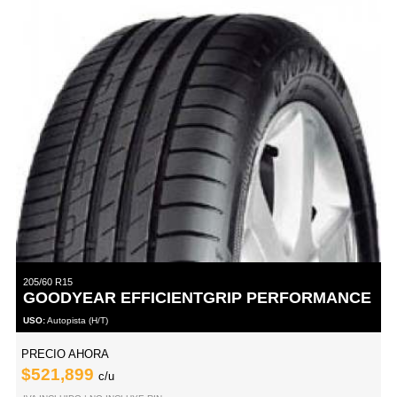
205/60 R15
GOODYEAR EFFICIENTGRIP PERFORMANCE
USO:
Autopista (H/T)
PRECIO AHORA
$521,899
c/u