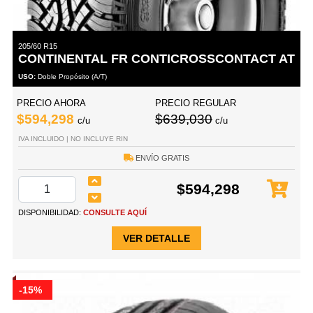
205/60 R15
CONTINENTAL FR CONTICROSSCONTACT AT
USO:
Doble Propósito (A/T)
PRECIO AHORA
PRECIO REGULAR
$594,298
$639,030
c/u
c/u
IVA INCLUIDO | NO INCLUYE RIN
ENVÍO GRATIS
$594,298
DISPONIBILIDAD:
CONSULTE AQUÍ
VER DETALLE
-15%