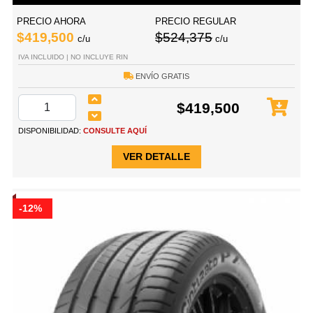
PRECIO AHORA
PRECIO REGULAR
$419,500
$524,375
c/u
c/u
IVA INCLUIDO | NO INCLUYE RIN
ENVÍO GRATIS
$419,500
DISPONIBILIDAD:
CONSULTE AQUÍ
VER DETALLE
-12%