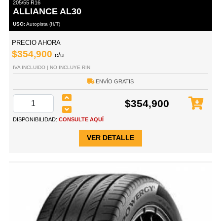
205/55 R16
ALLIANCE AL30
USO:
Autopista (H/T)
PRECIO AHORA
$354,900
c/u
IVA INCLUIDO | NO INCLUYE RIN
ENVÍO GRATIS
$354,900
DISPONIBILIDAD:
CONSULTE AQUÍ
VER DETALLE