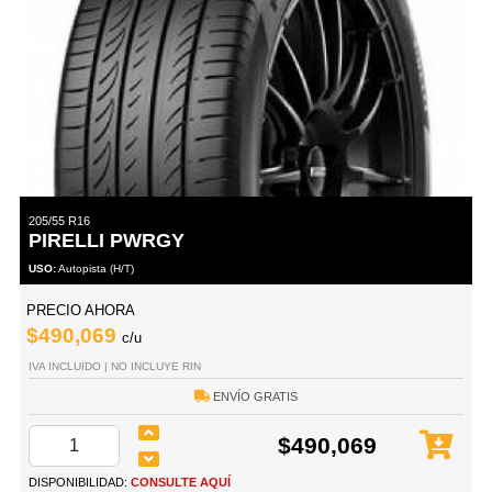
205/55 R16
PIRELLI PWRGY
USO:
Autopista (H/T)
PRECIO AHORA
$490,069
c/u
IVA INCLUIDO | NO INCLUYE RIN
ENVÍO GRATIS
$490,069
DISPONIBILIDAD:
CONSULTE AQUÍ