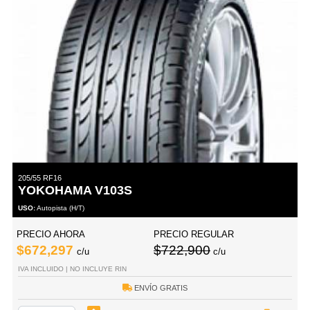
205/55 RF16
YOKOHAMA V103S
USO:
Autopista (H/T)
PRECIO AHORA
PRECIO REGULAR
$672,297
$722,900
c/u
c/u
IVA INCLUIDO | NO INCLUYE RIN
ENVÍO GRATIS