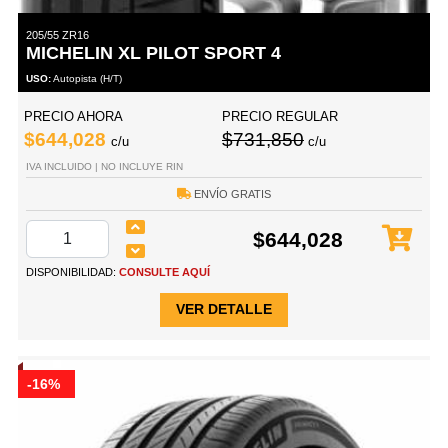
205/55 ZR16
MICHELIN XL PILOT SPORT 4
USO:
Autopista (H/T)
PRECIO AHORA
PRECIO REGULAR
$644,028
$731,850
c/u
c/u
IVA INCLUIDO | NO INCLUYE RIN
ENVÍO GRATIS
$644,028
DISPONIBILIDAD:
CONSULTE AQUÍ
VER DETALLE
-16%