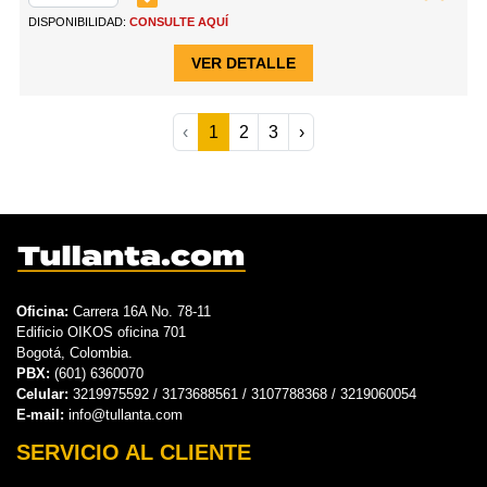
DISPONIBILIDAD:
CONSULTE AQUÍ
VER DETALLE
‹
1
2
3
›
Oficina:
Carrera 16A No. 78-11
Edificio OIKOS oficina 701
Bogotá, Colombia.
PBX:
(601) 6360070
Celular:
3219975592 / 3173688561 / 3107788368 / 3219060054
E-mail:
info@tullanta.com
SERVICIO AL CLIENTE