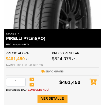
205/55 R16
PIRELLI P7cint(AO)
USO:
Autopista (H/T)
PRECIO AHORA
PRECIO REGULAR
$461,450
$524,375
c/u
c/u
IVA INCLUIDO | NO INCLUYE RIN
ENVÍO GRATIS
$461,450
DISPONIBILIDAD:
CONSULTE AQUÍ
VER DETALLE