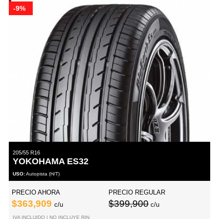
-9%
205/55 R16
YOKOHAMA ES32
USO:
Autopista (H/T)
PRECIO AHORA
PRECIO REGULAR
$363,909
$399,900
c/u
c/u
IVA INCLUIDO | NO INCLUYE RIN