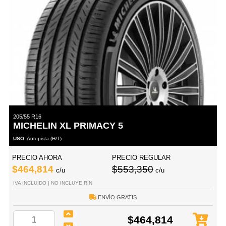
205/55 R16
MICHELIN XL PRIMACY 5
USO:
Autopista (H/T)
PRECIO AHORA
PRECIO REGULAR
$464,814
$553,350
c/u
c/u
IVA INCLUIDO | NO INCLUYE RIN
ENVÍO GRATIS
$464,814