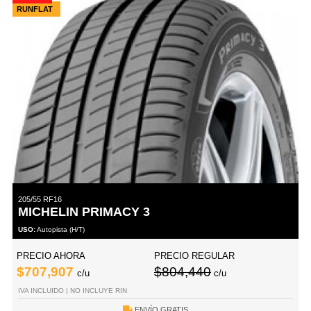
RUNFLAT
205/55 RF16
MICHELIN PRIMACY 3
USO:
Autopista (H/T)
PRECIO AHORA
PRECIO REGULAR
$707,907
$804,440
c/u
c/u
IVA INCLUIDO | NO INCLUYE RIN
ENVÍO GRATIS