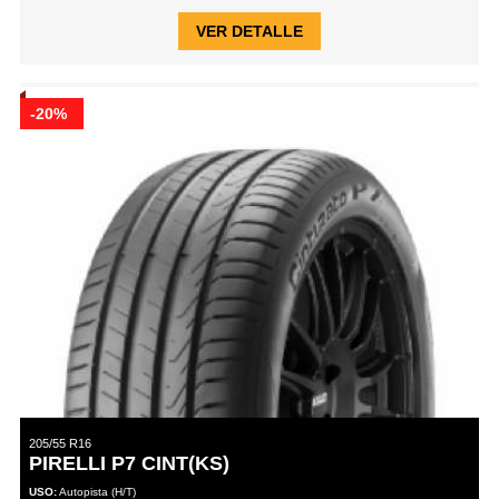
VER DETALLE
-20%
205/55 R16
PIRELLI P7 CINT(KS)
USO:
Autopista (H/T)