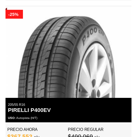
-25%
205/55 R16
PIRELLI P400EV
USO:
Autopista (H/T)
PRECIO AHORA
PRECIO REGULAR
$367,552
$490,069