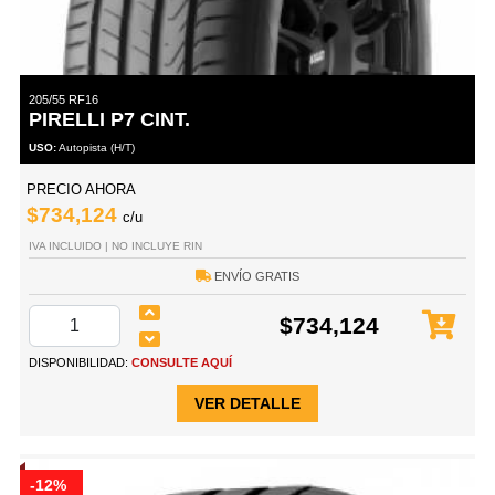
205/55 RF16
PIRELLI P7 CINT.
USO:
Autopista (H/T)
PRECIO AHORA
$734,124
c/u
IVA INCLUIDO | NO INCLUYE RIN
ENVÍO GRATIS
$734,124
DISPONIBILIDAD:
CONSULTE AQUÍ
VER DETALLE
-12%