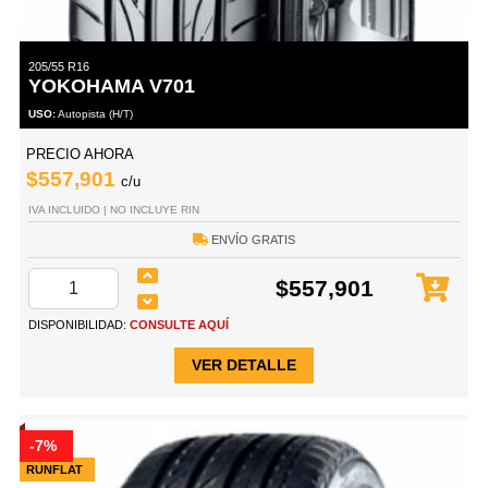
205/55 R16
YOKOHAMA V701
USO:
Autopista (H/T)
PRECIO AHORA
$557,901
c/u
IVA INCLUIDO | NO INCLUYE RIN
ENVÍO GRATIS
$557,901
DISPONIBILIDAD:
CONSULTE AQUÍ
VER DETALLE
-7%
RUNFLAT