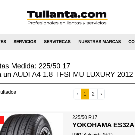
TES
SERVICIOS
SERVITECAS
NUESTRAS MARCAS
CO
tas Medida: 225/50 17
a un AUDI A4 1.8 TFSI MU LUXURY 2012
ultados
‹
1
2
›
225/50 R17
YOKOHAMA ES32A
USO:
Autopista (H/T)