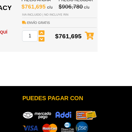
$761,695
$906,780
MACY
c/u
c/u
IVA INCLUIDO | NO INCLUYE RIN
ENVÍO GRATIS
QUÍ
$761,695
PUEDES PAGAR CON