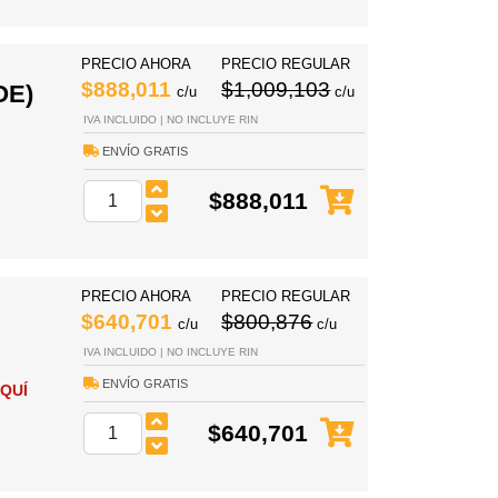
PRECIO AHORA
PRECIO REGULAR
$888,011
$1,009,103
OE)
c/u
c/u
IVA INCLUIDO | NO INCLUYE RIN
ENVÍO GRATIS
$888,011
PRECIO AHORA
PRECIO REGULAR
$640,701
$800,876
c/u
c/u
IVA INCLUIDO | NO INCLUYE RIN
ENVÍO GRATIS
QUÍ
$640,701