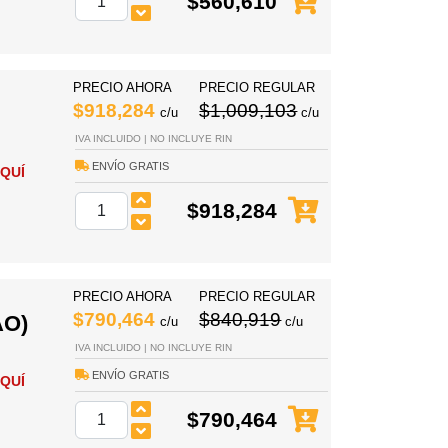
$560,610
PRECIO AHORA
PRECIO REGULAR
$918,284
$1,009,103
c/u
c/u
IVA INCLUIDO | NO INCLUYE RIN
ENVÍO GRATIS
QUÍ
$918,284
PRECIO AHORA
PRECIO REGULAR
$790,464
$840,919
AO)
c/u
c/u
IVA INCLUIDO | NO INCLUYE RIN
ENVÍO GRATIS
QUÍ
$790,464