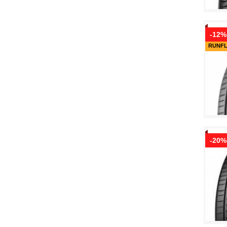
-12%
RUNF
-20%