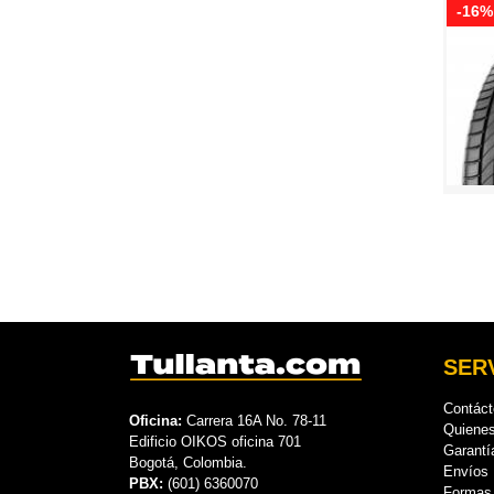
-16%
SERV
Contác
Oficina:
Carrera 16A No. 78-11
Quiene
Edificio OIKOS oficina 701
Garantí
Bogotá, Colombia.
Envíos
PBX:
(601) 6360070
Formas