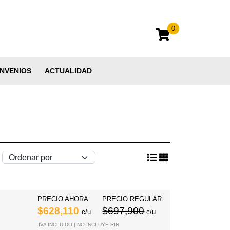
0
NVENIOS
ACTUALIDAD
PRECIO AHORA
PRECIO REGULAR
$628,110
$697,900
c/u
c/u
IVA INCLUIDO | NO INCLUYE RIN