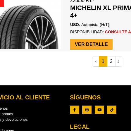
225/50 R17
MICHELIN XL PRI
4+
USO:
Autopista (H/T)
DISPONIBILIDAD:
CONSULTE A
VER DETALLE
‹
1
2
›
ICIO AL CLIENTE
SÍGUENOS
tenos
s somos
a y devoluciones
LEGAL
 de pago