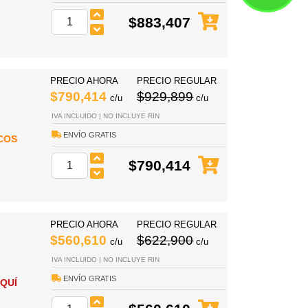
$883,407
PRECIO AHORA
PRECIO REGULAR
$790,414
$929,899
c/u
c/u
IVA INCLUIDO | NO INCLUYE RIN
ENVÍO GRATIS
COS
$790,414
PRECIO AHORA
PRECIO REGULAR
$560,610
$622,900
c/u
c/u
IVA INCLUIDO | NO INCLUYE RIN
ENVÍO GRATIS
QUÍ