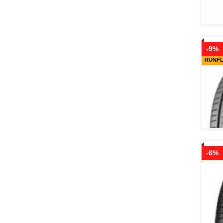
-9%
RUNF
-6%