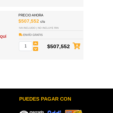
PRECIO AHORA
$507,552
c/u
IVA INCLUIDO | NO INCLUYE RIN
ENVÍO GRATIS
QUÍ
$507,552
PUEDES PAGAR CON