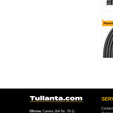
Passen
SERV
Contác
Oficina:
Carrera 16A No. 78-11