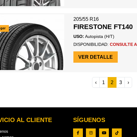
205/55 R16
FIRESTONE FT140
ger
USO:
Autopista (H/T)
DISPONIBILIDAD:
CONSULTE A
VER DETALLE
‹
1
2
3
›
ICIO AL CLIENTE
SÍGUENOS
tenos