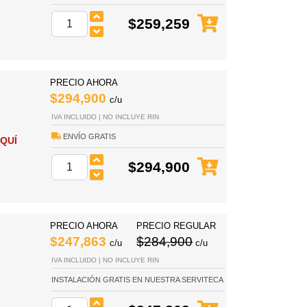
$259,259
PRECIO AHORA
$294,900
c/u
IVA INCLUIDO | NO INCLUYE RIN
ENVÍO GRATIS
QUÍ
$294,900
PRECIO AHORA
PRECIO REGULAR
$247,863
$284,900
c/u
c/u
IVA INCLUIDO | NO INCLUYE RIN
INSTALACIÓN GRATIS EN NUESTRA SERVITECA