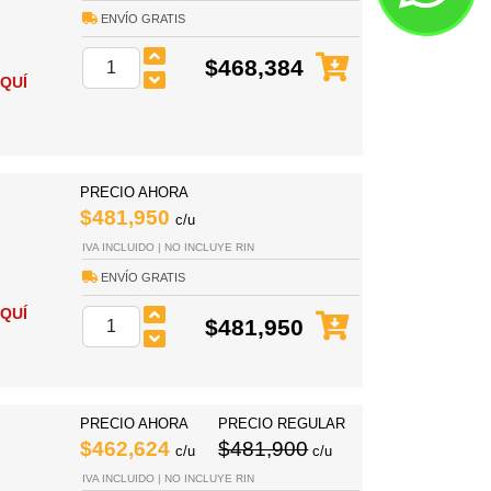
ENVÍO GRATIS
$468,384
QUÍ
PRECIO AHORA
$481,950
c/u
IVA INCLUIDO | NO INCLUYE RIN
ENVÍO GRATIS
QUÍ
$481,950
PRECIO AHORA
PRECIO REGULAR
$462,624
$481,900
c/u
c/u
IVA INCLUIDO | NO INCLUYE RIN