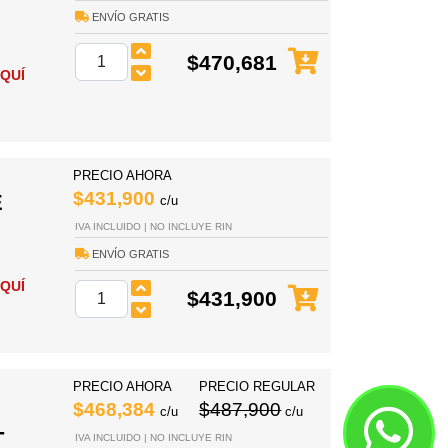
ENVÍO GRATIS
$470,681
QUÍ
PRECIO AHORA
$431,900
E
c/u
IVA INCLUIDO | NO INCLUYE RIN
ENVÍO GRATIS
QUÍ
$431,900
PRECIO AHORA
PRECIO REGULAR
$468,384
$487,900
c/u
c/u
T
IVA INCLUIDO | NO INCLUYE RIN