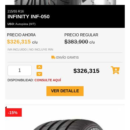
215/55 R16
INFINITY INF-050
USO:
Autopista (H/T)
PRECIO AHORA
PRECIO REGULAR
$326,315
$383,900
c/u
c/u
IVA INCLUIDO | NO INCLUYE RIN
ENVÍO GRATIS
$326,315
DISPONIBILIDAD:
CONSULTE AQUÍ
VER DETALLE
-15%