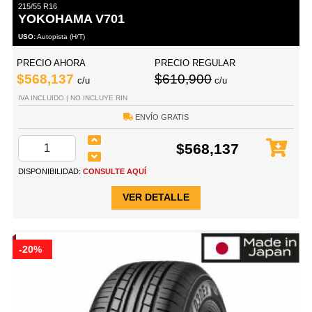
215/55 R16
YOKOHAMA V701
USO:
Autopista (H/T)
PRECIO AHORA
PRECIO REGULAR
$568,137
$610,900
c/u
c/u
IVA INCLUIDO | NO INCLUYE RIN
ENVÍO GRATIS
$568,137
DISPONIBILIDAD:
CONSULTE AQUÍ
VER DETALLE
-20%