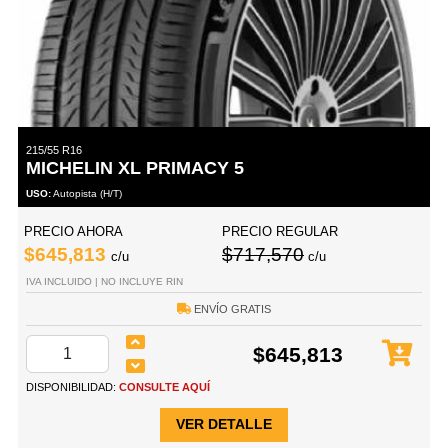
215/55 R16
MICHELIN XL PRIMACY 5
USO:
Autopista (H/T)
PRECIO AHORA
PRECIO REGULAR
$645,813
$717,570
c/u
c/u
IVA INCLUIDO | NO INCLUYE RIN
ENVÍO GRATIS
$645,813
DISPONIBILIDAD:
CONSULTE AQUÍ
VER DETALLE