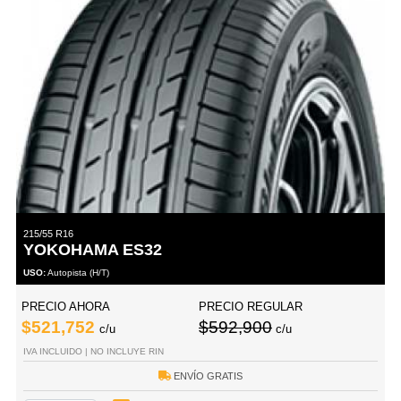
215/55 R16
YOKOHAMA ES32
USO:
Autopista (H/T)
PRECIO AHORA
PRECIO REGULAR
$521,752
$592,900
c/u
c/u
IVA INCLUIDO | NO INCLUYE RIN
ENVÍO GRATIS