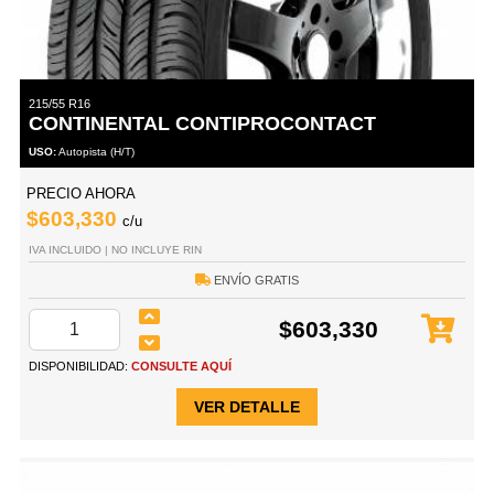
215/55 R16
CONTINENTAL CONTIPROCONTACT
USO:
Autopista (H/T)
PRECIO AHORA
$603,330
c/u
IVA INCLUIDO | NO INCLUYE RIN
ENVÍO GRATIS
$603,330
DISPONIBILIDAD:
CONSULTE AQUÍ
VER DETALLE