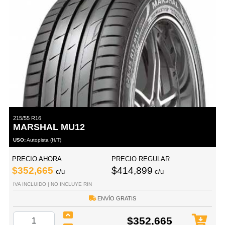
215/55 R16
MARSHAL MU12
USO:
Autopista (H/T)
PRECIO AHORA
PRECIO REGULAR
$352,665
$414,899
c/u
c/u
IVA INCLUIDO | NO INCLUYE RIN
ENVÍO GRATIS
$352,665