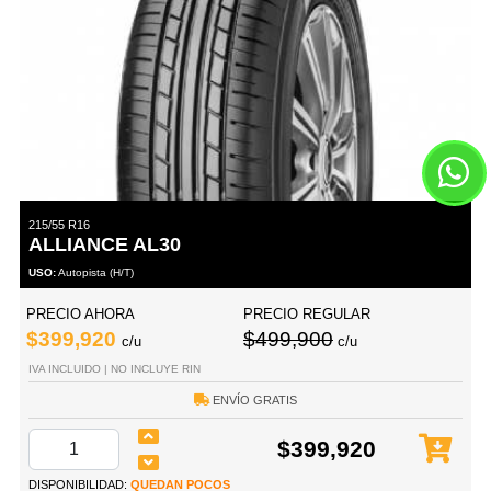
215/55 R16
ALLIANCE AL30
USO:
Autopista (H/T)
PRECIO AHORA
PRECIO REGULAR
$399,920
$499,900
c/u
c/u
IVA INCLUIDO | NO INCLUYE RIN
ENVÍO GRATIS
$399,920
DISPONIBILIDAD:
QUEDAN POCOS