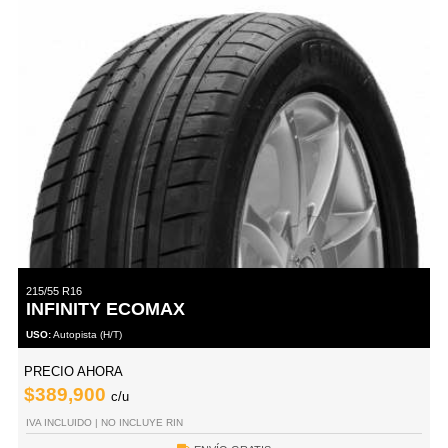
215/55 R16
INFINITY ECOMAX
USO:
Autopista (H/T)
PRECIO AHORA
$389,900
c/u
IVA INCLUIDO | NO INCLUYE RIN