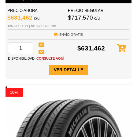
PRECIO AHORA
PRECIO REGULAR
$631,462
$717,570
c/u
c/u
IVA INCLUIDO | NO INCLUYE RIN
ENVÍO GRATIS
$631,462
DISPONIBILIDAD:
CONSULTE AQUÍ
VER DETALLE
-10%