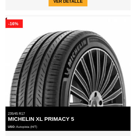
VER DETALLE
-16%
235/45 R17
MICHELIN XL PRIMACY 5
USO:
Autopista (H/T)