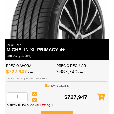
235/45 R17
MICHELIN XL PRIMACY 4+
USO:
Autopista (H/T)
PRECIO AHORA
PRECIO REGULAR
$727,947
$887,740
c/u
c/u
IVA INCLUIDO | NO INCLUYE RIN
ENVÍO GRATIS
$727,947
DISPONIBILIDAD:
CONSULTE AQUÍ