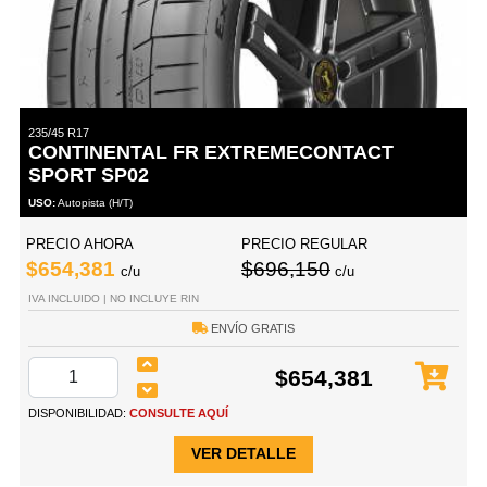
235/45 R17
CONTINENTAL FR EXTREMECONTACT
SPORT SP02
USO:
Autopista (H/T)
PRECIO AHORA
PRECIO REGULAR
$654,381
$696,150
c/u
c/u
IVA INCLUIDO | NO INCLUYE RIN
ENVÍO GRATIS
$654,381
DISPONIBILIDAD:
CONSULTE AQUÍ
VER DETALLE