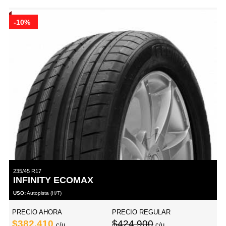
-10%
235/45 R17
INFINITY ECOMAX
USO:
Autopista (H/T)
PRECIO AHORA
PRECIO REGULAR
$382,410
$424,900
c/u
c/u