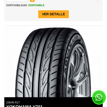
DISPONIBILIDAD:
DISPONIBLE
VER DETALLE
235/45 R17
YOKOHAMA V701