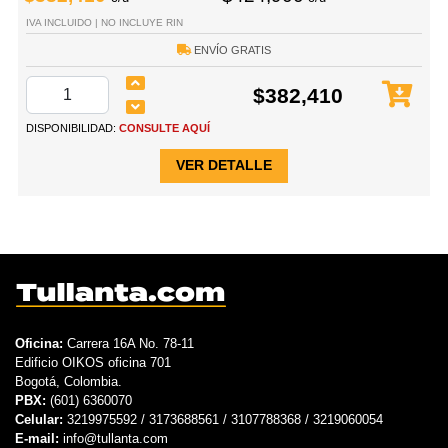
IVA INCLUIDO | NO INCLUYE RIN
ENVÍO GRATIS
$382,410
DISPONIBILIDAD:
CONSULTE AQUÍ
VER DETALLE
Oficina:
Carrera 16A No. 78-11
Edificio OIKOS oficina 701
Bogotá, Colombia.
PBX:
(601) 6360070
Celular:
3219975592 / 3173688561 / 3107788368 / 3219060054
E-mail:
info@tullanta.com