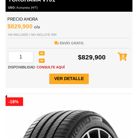
USO:
Autopista (H/T)
PRECIO AHORA
$829,900
c/u
IVA INCLUIDO | NO INCLUYE RIN
ENVÍO GRATIS
$829,900
DISPONIBILIDAD:
CONSULTE AQUÍ
VER DETALLE
-18%