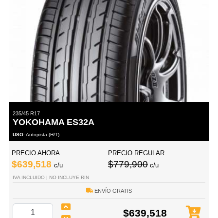
235/45 R17
YOKOHAMA ES32A
USO:
Autopista (H/T)
PRECIO AHORA
PRECIO REGULAR
$639,518
$779,900
c/u
c/u
IVA INCLUIDO | NO INCLUYE RIN
ENVÍO GRATIS
$639,518