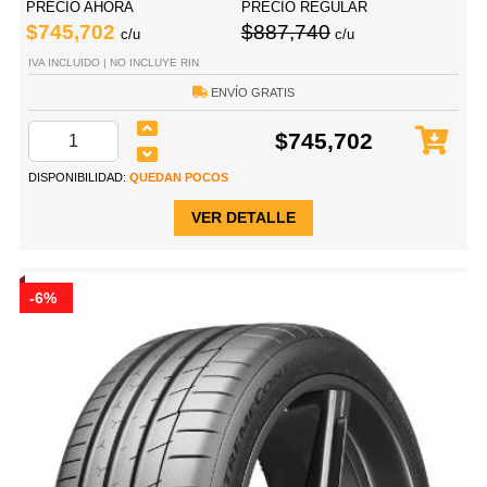
PRECIO AHORA
PRECIO REGULAR
$745,702
$887,740
c/u
c/u
IVA INCLUIDO | NO INCLUYE RIN
ENVÍO GRATIS
$745,702
DISPONIBILIDAD:
QUEDAN POCOS
VER DETALLE
-6%