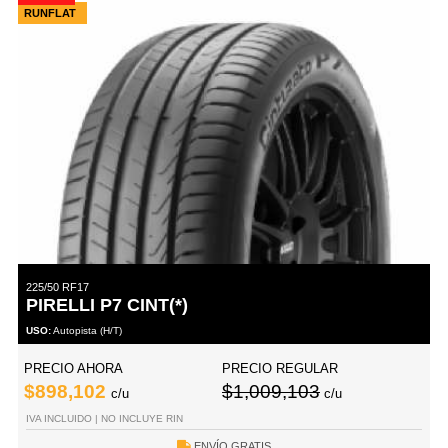
RUNFLAT
225/50 RF17
PIRELLI P7 CINT(*)
USO:
Autopista (H/T)
PRECIO AHORA
PRECIO REGULAR
$898,102
$1,009,103
c/u
c/u
IVA INCLUIDO | NO INCLUYE RIN
ENVÍO GRATIS