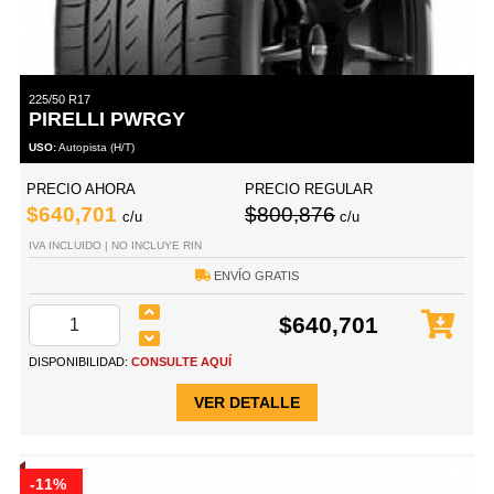
225/50 R17
PIRELLI PWRGY
USO:
Autopista (H/T)
PRECIO AHORA
PRECIO REGULAR
$640,701
$800,876
c/u
c/u
IVA INCLUIDO | NO INCLUYE RIN
ENVÍO GRATIS
$640,701
DISPONIBILIDAD:
CONSULTE AQUÍ
VER DETALLE
-11%