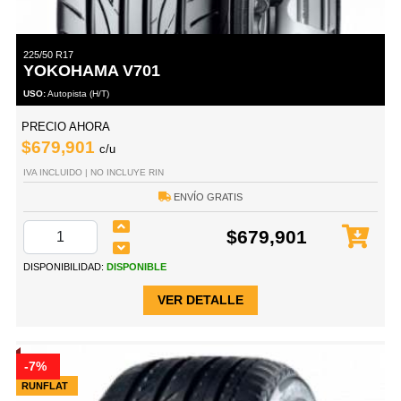
225/50 R17
YOKOHAMA V701
USO:
Autopista (H/T)
PRECIO AHORA
$679,901
c/u
IVA INCLUIDO | NO INCLUYE RIN
ENVÍO GRATIS
$679,901
DISPONIBILIDAD:
DISPONIBLE
VER DETALLE
-7%
RUNFLAT