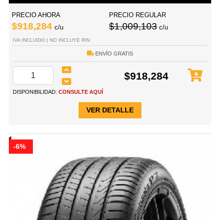
PRECIO AHORA
PRECIO REGULAR
$918,284
$1,009,103
c/u
c/u
IVA INCLUIDO | NO INCLUYE RIN
ENVÍO GRATIS
$918,284
DISPONIBILIDAD:
CONSULTE AQUÍ
VER DETALLE
-6%