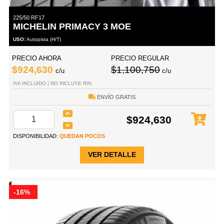
225/50 RF17
MICHELIN PRIMACY 3 MOE
USO:
Autopista (H/T)
PRECIO AHORA
PRECIO REGULAR
$924,630
$1,100,750
c/u
c/u
IVA INCLUIDO | NO INCLUYE RIN
ENVÍO GRATIS
$924,630
DISPONIBILIDAD:
QUEDAN POCOS
VER DETALLE
-16%