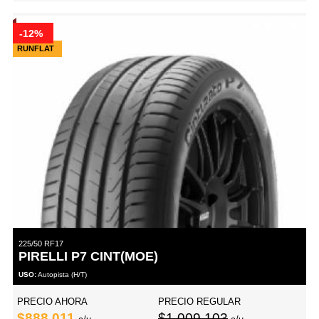
-12%
RUNFLAT
225/50 RF17
PIRELLI P7 CINT(MOE)
USO:
Autopista (H/T)
PRECIO AHORA
PRECIO REGULAR
$888,011
$1,009,103