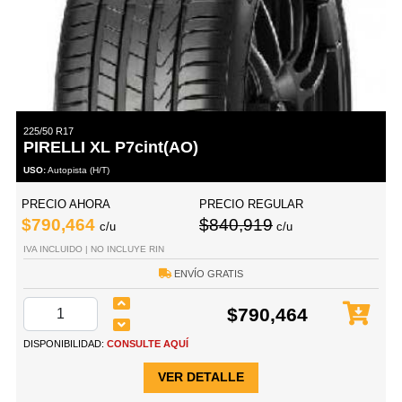
225/50 R17
PIRELLI XL P7cint(AO)
USO:
Autopista (H/T)
PRECIO AHORA
PRECIO REGULAR
$790,464
$840,919
c/u
c/u
IVA INCLUIDO | NO INCLUYE RIN
ENVÍO GRATIS
$790,464
DISPONIBILIDAD:
CONSULTE AQUÍ
VER DETALLE