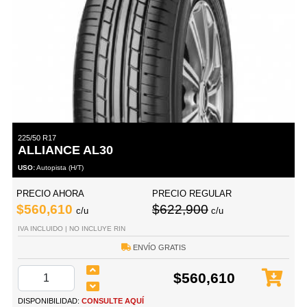
225/50 R17
ALLIANCE AL30
USO:
Autopista (H/T)
PRECIO AHORA
PRECIO REGULAR
$560,610
$622,900
c/u
c/u
IVA INCLUIDO | NO INCLUYE RIN
ENVÍO GRATIS
$560,610
DISPONIBILIDAD:
CONSULTE AQUÍ