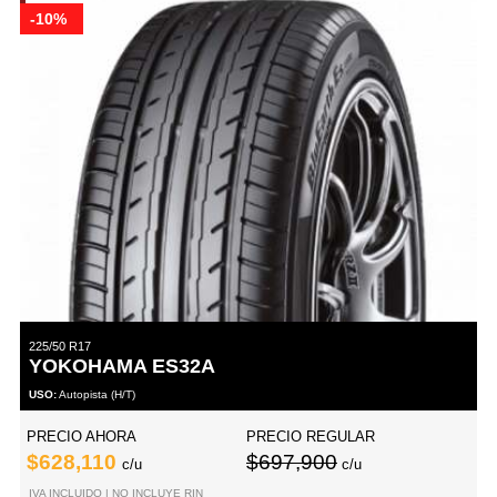
-10%
225/50 R17
YOKOHAMA ES32A
USO:
Autopista (H/T)
PRECIO AHORA
PRECIO REGULAR
$628,110
$697,900
c/u
c/u
IVA INCLUIDO | NO INCLUYE RIN