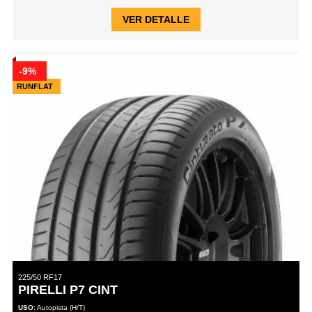
VER DETALLE
-9%
RUNFLAT
225/50 RF17
PIRELLI P7 CINT
USO:
Autopista (H/T)