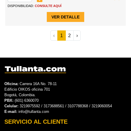
DISPONIBILIDAD:
CONSULTE AQUÍ
VER DETALLE
‹
1
2
›
Oficina:
Carrera 16A No. 78-11
Edificio OIKOS oficina 701
Bogotá, Colombia.
PBX:
(601) 6360070
Celular:
3219975592 / 3173688561 / 3107788368 / 3219060054
E-mail:
info@tullanta.com
SERVICIO AL CLIENTE