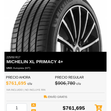
225/50 R17
MICHELIN XL PRIMACY 4+
USO:
Autopista (H/T)
PRECIO AHORA
PRECIO REGULAR
$761,695
$906,780
c/u
c/u
IVA INCLUIDO | NO INCLUYE RIN
ENVÍO GRATIS
$761,695