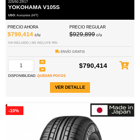
225/50 ZR17
YOKOHAMA V105S
USO:
Autopista (H/T)
PRECIO AHORA
PRECIO REGULAR
$790,414
$929,899
c/u
c/u
IVA INCLUIDO | NO INCLUYE RIN
ENVÍO GRATIS
$790,414
DISPONIBILIDAD:
QUEDAN POCOS
VER DETALLE
-10%