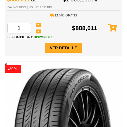
c/u
c/u
IVA INCLUIDO | NO INCLUYE RIN
ENVÍO GRATIS
$888,011
DISPONIBILIDAD:
DISPONIBLE
VER DETALLE
-20%