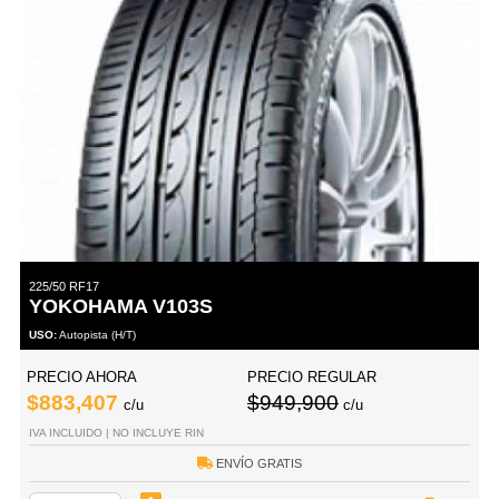
225/50 RF17
YOKOHAMA V103S
USO:
Autopista (H/T)
PRECIO AHORA
PRECIO REGULAR
$883,407
$949,900
c/u
c/u
IVA INCLUIDO | NO INCLUYE RIN
ENVÍO GRATIS