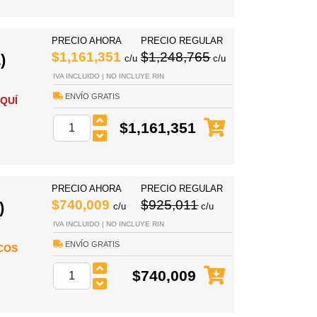
PRECIO AHORA
PRECIO REGULAR
$1,161,351
$1,248,765
)
c/u
c/u
IVA INCLUIDO | NO INCLUYE RIN
ENVÍO GRATIS
QUÍ
$1,161,351
PRECIO AHORA
PRECIO REGULAR
$740,009
$925,011
)
c/u
c/u
IVA INCLUIDO | NO INCLUYE RIN
ENVÍO GRATIS
COS
$740,009