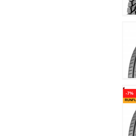
-7%
RUNF