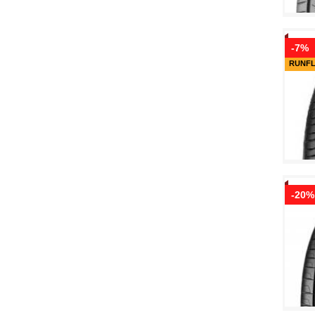
-7%
RUNF
-20%