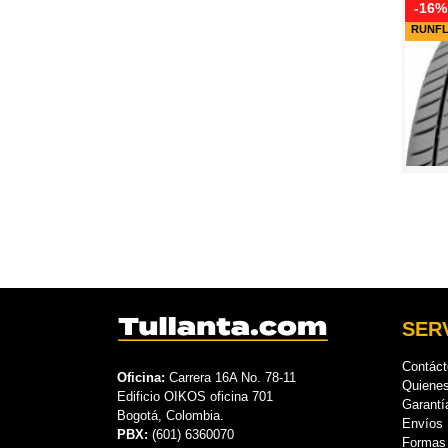
-16%
RUNF
SERV
Contác
Oficina:
Carrera 16A No. 78-11
Quiene
Edificio OIKOS oficina 701
Garantí
Bogotá, Colombia.
Envíos
PBX:
(601) 6360070
Formas