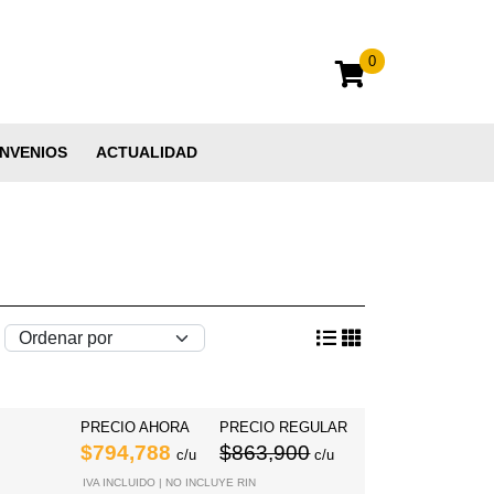
0
NVENIOS
ACTUALIDAD
PRECIO AHORA
PRECIO REGULAR
$794,788
$863,900
c/u
c/u
IVA INCLUIDO | NO INCLUYE RIN