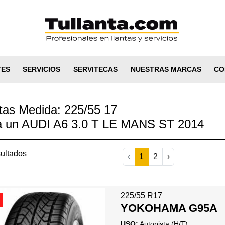
TES
SERVICIOS
SERVITECAS
NUESTRAS MARCAS
CO
tas Medida: 225/55 17
a un AUDI A6 3.0 T LE MANS ST 2014
ultados
‹
1
2
›
225/55 R17
YOKOHAMA G95A
USO:
Autopista (H/T)