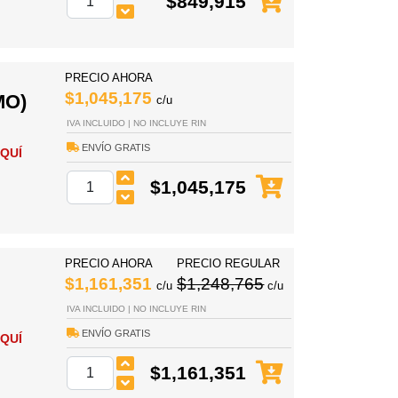
$849,915
PRECIO AHORA
$1,045,175
MO)
c/u
IVA INCLUIDO | NO INCLUYE RIN
ENVÍO GRATIS
QUÍ
$1,045,175
PRECIO AHORA
PRECIO REGULAR
$1,161,351
$1,248,765
c/u
c/u
IVA INCLUIDO | NO INCLUYE RIN
ENVÍO GRATIS
QUÍ
$1,161,351