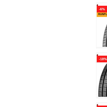
-6%
RUNF
-18%