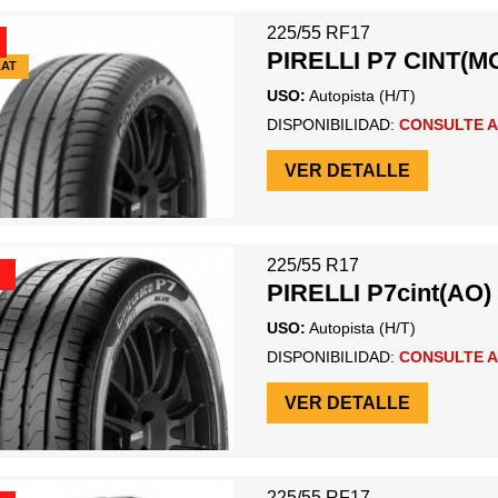
225/55 RF17
PIRELLI P7 CINT(M
LAT
USO:
Autopista (H/T)
DISPONIBILIDAD:
CONSULTE A
VER DETALLE
225/55 R17
PIRELLI P7cint(AO)
USO:
Autopista (H/T)
DISPONIBILIDAD:
CONSULTE A
VER DETALLE
225/55 RF17