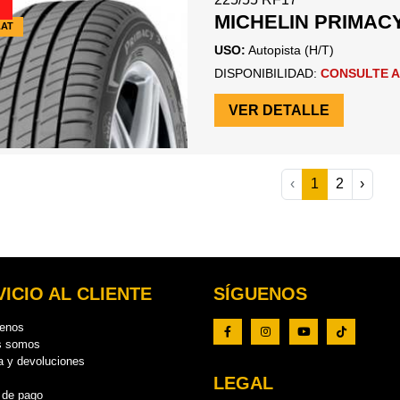
MICHELIN PRIMACY
LAT
USO:
Autopista (H/T)
DISPONIBILIDAD:
CONSULTE A
VER DETALLE
‹
1
2
›
ICIO AL CLIENTE
SÍGUENOS
tenos
s somos
a y devoluciones
LEGAL
 de pago