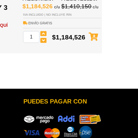
$1,184,526
$1,410,150
 3
c/u
c/u
IVA INCLUIDO | NO INCLUYE RIN
ENVÍO GRATIS
QUÍ
$1,184,526
PUEDES PAGAR CON