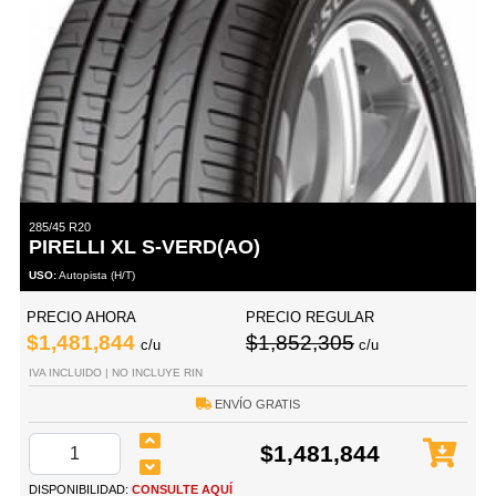
285/45 R20
PIRELLI XL S-VERD(AO)
USO:
Autopista (H/T)
PRECIO AHORA
PRECIO REGULAR
$1,481,844
$1,852,305
c/u
c/u
IVA INCLUIDO | NO INCLUYE RIN
ENVÍO GRATIS
$1,481,844
DISPONIBILIDAD:
CONSULTE AQUÍ