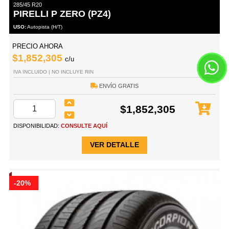
285/45 R20
PIRELLI P ZERO (PZ4)
USO:
Autopista (H/T)
PRECIO AHORA
$1,852,305
c/u
IVA INCLUIDO | NO INCLUYE RIN
ENVÍO GRATIS
$1,852,305
DISPONIBILIDAD:
CONSULTE AQUÍ
VER DETALLE
-20%