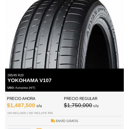
285/45 R20
YOKOHAMA V107
USO:
Autopista (H/T)
PRECIO AHORA
PRECIO REGULAR
$1,487,500
$1,750,000
c/u
c/u
IVA INCLUIDO | NO INCLUYE RIN
ENVÍO GRATIS