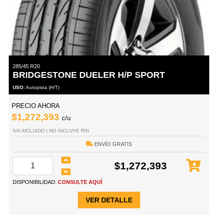
285/45 R20
BRIDGESTONE DUELER H/P SPORT
USO:
Autopista (H/T)
PRECIO AHORA
$1,272,393
c/u
IVA INCLUIDO | NO INCLUYE RIN
ENVÍO GRATIS
$1,272,393
DISPONIBILIDAD:
CONSULTE AQUÍ
VER DETALLE