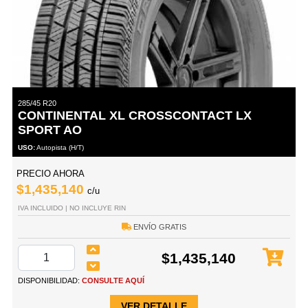
285/45 R20
CONTINENTAL XL CROSSCONTACT LX
SPORT AO
USO:
Autopista (H/T)
PRECIO AHORA
$1,435,140
c/u
IVA INCLUIDO | NO INCLUYE RIN
ENVÍO GRATIS
$1,435,140
DISPONIBILIDAD:
CONSULTE AQUÍ
VER DETALLE