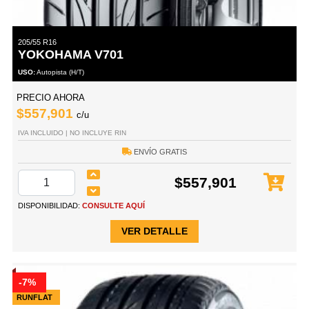
205/55 R16
YOKOHAMA V701
USO:
Autopista (H/T)
PRECIO AHORA
$557,901
c/u
IVA INCLUIDO | NO INCLUYE RIN
ENVÍO GRATIS
$557,901
DISPONIBILIDAD:
CONSULTE AQUÍ
VER DETALLE
-7%
RUNFLAT