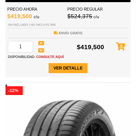
PRECIO AHORA
PRECIO REGULAR
$419,500
$524,375
c/u
c/u
IVA INCLUIDO | NO INCLUYE RIN
ENVÍO GRATIS
$419,500
DISPONIBILIDAD:
CONSULTE AQUÍ
VER DETALLE
-12%