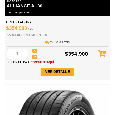
205/55 R16
ALLIANCE AL30
USO:
Autopista (H/T)
PRECIO AHORA
$354,900
c/u
IVA INCLUIDO | NO INCLUYE RIN
ENVÍO GRATIS
$354,900
DISPONIBILIDAD:
CONSULTE AQUÍ
VER DETALLE