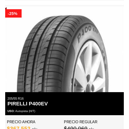
-25%
205/55 R16
PIRELLI P400EV
USO:
Autopista (H/T)
PRECIO AHORA
PRECIO REGULAR
$367,552
$490,069