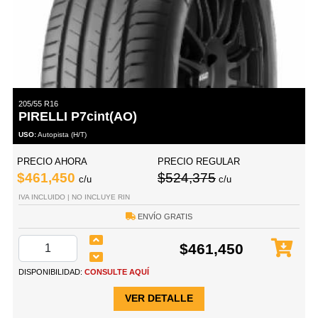
205/55 R16
PIRELLI P7cint(AO)
USO:
Autopista (H/T)
PRECIO AHORA
PRECIO REGULAR
$461,450
$524,375
c/u
c/u
IVA INCLUIDO | NO INCLUYE RIN
ENVÍO GRATIS
$461,450
DISPONIBILIDAD:
CONSULTE AQUÍ
VER DETALLE