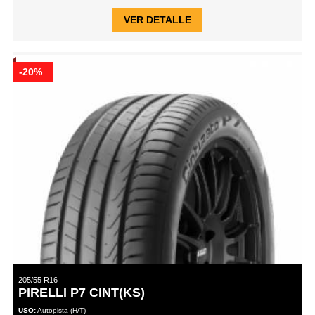
VER DETALLE
-20%
205/55 R16
PIRELLI P7 CINT(KS)
USO:
Autopista (H/T)