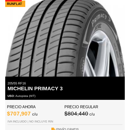
RUNFLAT
205/55 RF16
MICHELIN PRIMACY 3
USO:
Autopista (H/T)
PRECIO AHORA
PRECIO REGULAR
$707,907
$804,440
c/u
c/u
IVA INCLUIDO | NO INCLUYE RIN
ENVÍO GRATIS