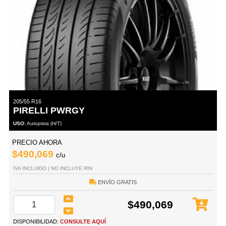
205/55 R16
PIRELLI PWRGY
USO:
Autopista (H/T)
PRECIO AHORA
$490,069
c/u
IVA INCLUIDO | NO INCLUYE RIN
ENVÍO GRATIS
$490,069
DISPONIBILIDAD:
CONSULTE AQUÍ