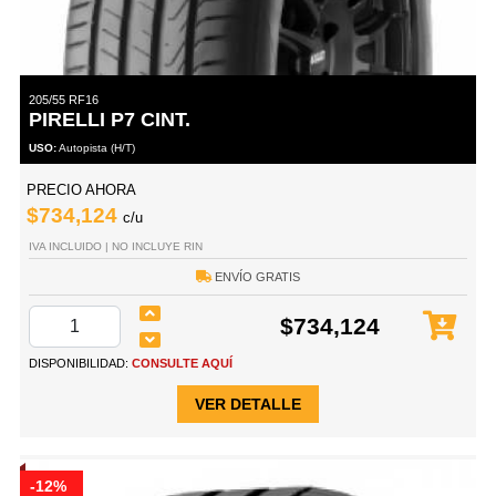
205/55 RF16
PIRELLI P7 CINT.
USO:
Autopista (H/T)
PRECIO AHORA
$734,124
c/u
IVA INCLUIDO | NO INCLUYE RIN
ENVÍO GRATIS
$734,124
DISPONIBILIDAD:
CONSULTE AQUÍ
VER DETALLE
-12%