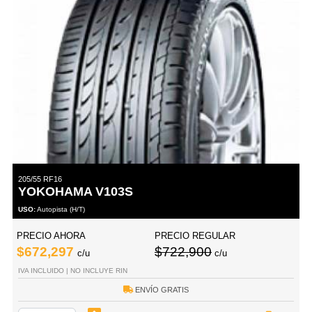
205/55 RF16
YOKOHAMA V103S
USO:
Autopista (H/T)
PRECIO AHORA
PRECIO REGULAR
$672,297
$722,900
c/u
c/u
IVA INCLUIDO | NO INCLUYE RIN
ENVÍO GRATIS