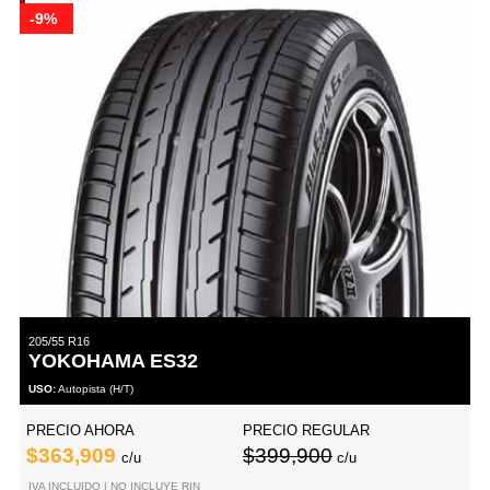
-9%
205/55 R16
YOKOHAMA ES32
USO:
Autopista (H/T)
PRECIO AHORA
PRECIO REGULAR
$363,909
$399,900
c/u
c/u
IVA INCLUIDO | NO INCLUYE RIN