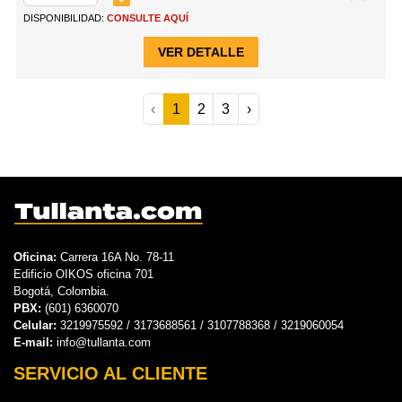
DISPONIBILIDAD:
CONSULTE AQUÍ
VER DETALLE
‹
1
2
3
›
Oficina:
Carrera 16A No. 78-11
Edificio OIKOS oficina 701
Bogotá, Colombia.
PBX:
(601) 6360070
Celular:
3219975592 / 3173688561 / 3107788368 / 3219060054
E-mail:
info@tullanta.com
SERVICIO AL CLIENTE