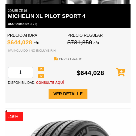
205/55 ZR16
MICHELIN XL PILOT SPORT 4
USO:
Autopista (H/T)
PRECIO AHORA
PRECIO REGULAR
$644,028
$731,850
c/u
c/u
IVA INCLUIDO | NO INCLUYE RIN
ENVÍO GRATIS
$644,028
DISPONIBILIDAD:
CONSULTE AQUÍ
VER DETALLE
-16%