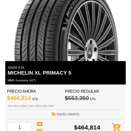
205/55 R16
MICHELIN XL PRIMACY 5
USO:
Autopista (H/T)
PRECIO AHORA
PRECIO REGULAR
$464,814
$553,350
c/u
c/u
IVA INCLUIDO | NO INCLUYE RIN
ENVÍO GRATIS
$464,814