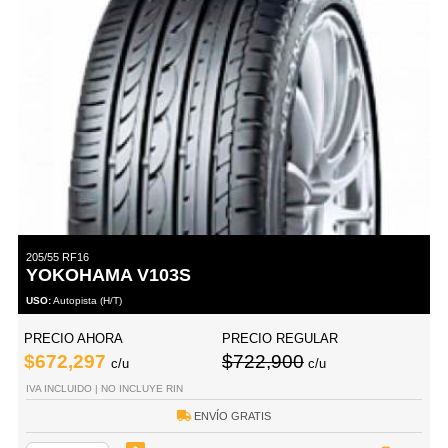
205/55 RF16
YOKOHAMA V103S
USO:
Autopista (H/T)
PRECIO AHORA
PRECIO REGULAR
$672,297
$722,900
c/u
c/u
IVA INCLUIDO | NO INCLUYE RIN
ENVÍO GRATIS