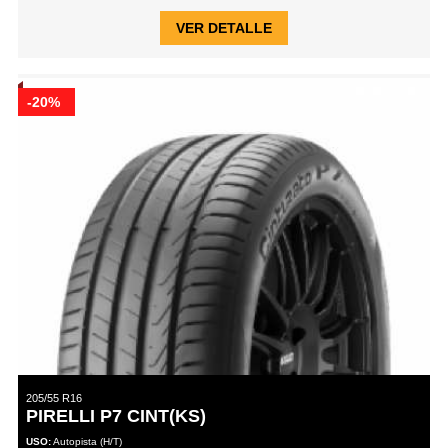
VER DETALLE
-20%
205/55 R16
PIRELLI P7 CINT(KS)
USO:
Autopista (H/T)