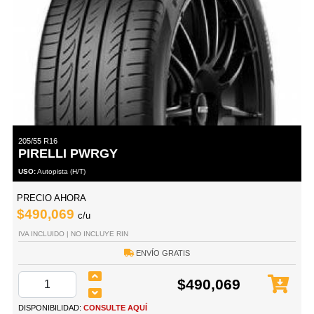
205/55 R16
PIRELLI PWRGY
USO:
Autopista (H/T)
PRECIO AHORA
$490,069
c/u
IVA INCLUIDO | NO INCLUYE RIN
ENVÍO GRATIS
$490,069
DISPONIBILIDAD:
CONSULTE AQUÍ