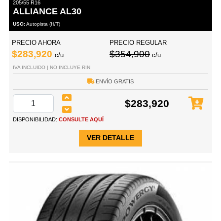
205/55 R16
ALLIANCE AL30
USO:
Autopista (H/T)
PRECIO AHORA
PRECIO REGULAR
$283,920
$354,900
c/u
c/u
IVA INCLUIDO | NO INCLUYE RIN
ENVÍO GRATIS
$283,920
DISPONIBILIDAD:
CONSULTE AQUÍ
VER DETALLE