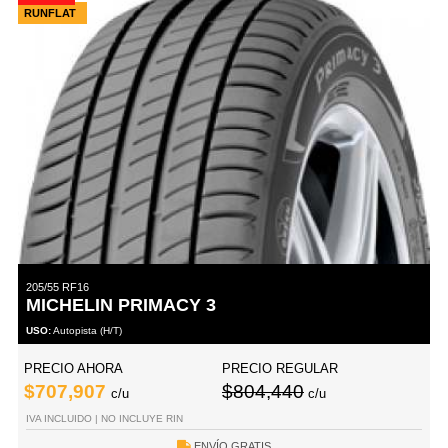
RUNFLAT
205/55 RF16
MICHELIN PRIMACY 3
USO:
Autopista (H/T)
PRECIO AHORA
PRECIO REGULAR
$707,907
$804,440
c/u
c/u
IVA INCLUIDO | NO INCLUYE RIN
ENVÍO GRATIS