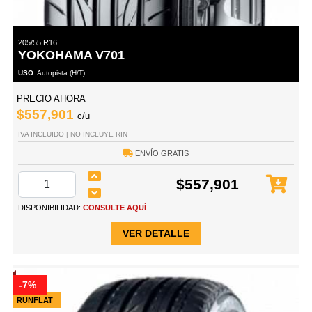
205/55 R16
YOKOHAMA V701
USO:
Autopista (H/T)
PRECIO AHORA
$557,901
c/u
IVA INCLUIDO | NO INCLUYE RIN
ENVÍO GRATIS
$557,901
DISPONIBILIDAD:
CONSULTE AQUÍ
VER DETALLE
-7%
RUNFLAT