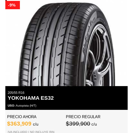
-9%
205/55 R16
YOKOHAMA ES32
USO:
Autopista (H/T)
PRECIO AHORA
PRECIO REGULAR
$363,909
$399,900
c/u
c/u
IVA INCLUIDO | NO INCLUYE RIN