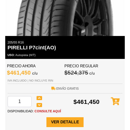
205/55 R16
PIRELLI P7cint(AO)
USO:
Autopista (H/T)
PRECIO AHORA
PRECIO REGULAR
$461,450
$524,375
c/u
c/u
IVA INCLUIDO | NO INCLUYE RIN
ENVÍO GRATIS
$461,450
DISPONIBILIDAD:
CONSULTE AQUÍ
VER DETALLE