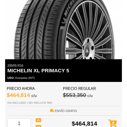
205/55 R16
MICHELIN XL PRIMACY 5
USO:
Autopista (H/T)
PRECIO AHORA
PRECIO REGULAR
$464,814
$553,350
c/u
c/u
IVA INCLUIDO | NO INCLUYE RIN
ENVÍO GRATIS
$464,814