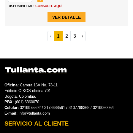
DISPONIBILIDAD:
CONSULTE AQUÍ
VER DETALLE
‹
1
2
3
›
Oficina:
Carrera 16A No. 78-11
Edificio OIKOS oficina 701
Bogotá, Colombia.
PBX:
(601) 6360070
Celular:
3219975592 / 3173688561 / 3107788368 / 3219060054
E-mail:
info@tullanta.com
SERVICIO AL CLIENTE