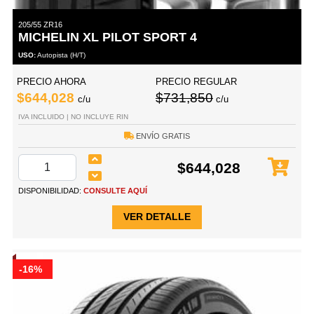
205/55 ZR16
MICHELIN XL PILOT SPORT 4
USO:
Autopista (H/T)
PRECIO AHORA
PRECIO REGULAR
$644,028
$731,850
c/u
c/u
IVA INCLUIDO | NO INCLUYE RIN
ENVÍO GRATIS
$644,028
DISPONIBILIDAD:
CONSULTE AQUÍ
VER DETALLE
-16%