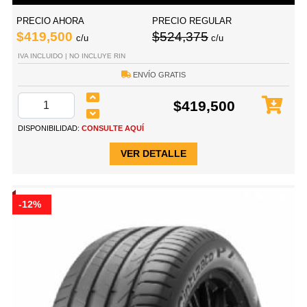
PRECIO AHORA
PRECIO REGULAR
$419,500
$524,375
c/u
c/u
IVA INCLUIDO | NO INCLUYE RIN
ENVÍO GRATIS
$419,500
DISPONIBILIDAD:
CONSULTE AQUÍ
VER DETALLE
-12%