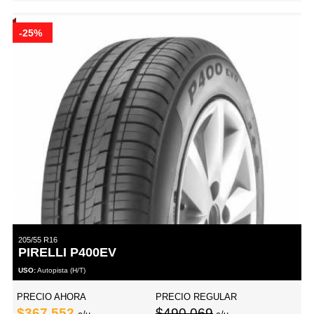
-25%
205/55 R16
PIRELLI P400EV
USO:
Autopista (H/T)
PRECIO AHORA
PRECIO REGULAR
$367,552
$490,069