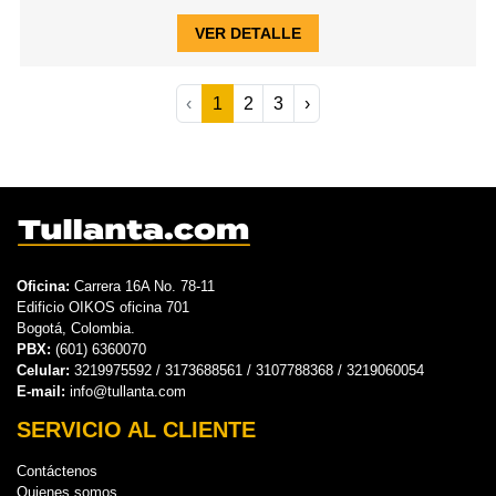
VER DETALLE
‹
1
2
3
›
Oficina:
Carrera 16A No. 78-11
Edificio OIKOS oficina 701
Bogotá, Colombia.
PBX:
(601) 6360070
Celular:
3219975592 / 3173688561 / 3107788368 / 3219060054
E-mail:
info@tullanta.com
SERVICIO AL CLIENTE
Contáctenos
Quienes somos