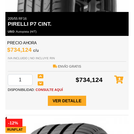
205/55 RF16
PIRELLI P7 CINT.
USO:
Autopista (H/T)
PRECIO AHORA
$734,124
c/u
IVA INCLUIDO | NO INCLUYE RIN
ENVÍO GRATIS
$734,124
DISPONIBILIDAD:
CONSULTE AQUÍ
VER DETALLE
-12%
RUNFLAT