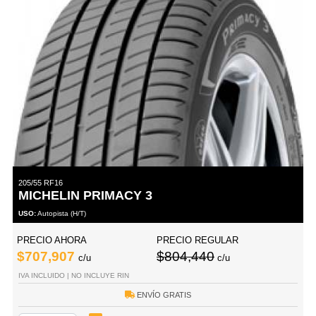
205/55 RF16
MICHELIN PRIMACY 3
USO:
Autopista (H/T)
PRECIO AHORA
PRECIO REGULAR
$707,907
$804,440
c/u
c/u
IVA INCLUIDO | NO INCLUYE RIN
ENVÍO GRATIS