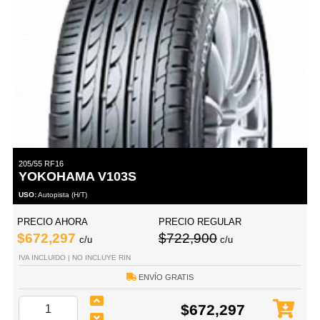
205/55 RF16
YOKOHAMA V103S
USO:
Autopista (H/T)
PRECIO AHORA
PRECIO REGULAR
$672,297
$722,900
c/u
c/u
IVA INCLUIDO | NO INCLUYE RIN
ENVÍO GRATIS
$672,297