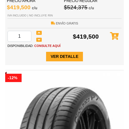
PRECIO AHORA
PRECIO REGULAR
$419,500
$524,375
c/u
c/u
IVA INCLUIDO | NO INCLUYE RIN
ENVÍO GRATIS
$419,500
DISPONIBILIDAD:
CONSULTE AQUÍ
VER DETALLE
-12%