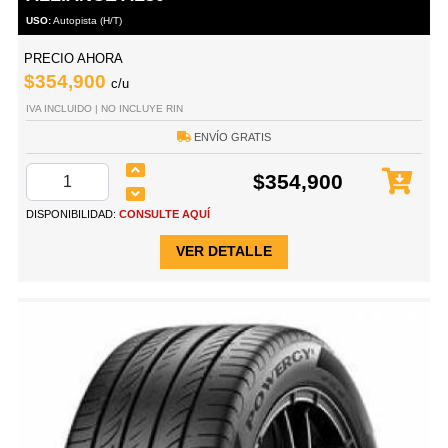
USO:
Autopista (H/T)
PRECIO AHORA
$354,900
c/u
IVA INCLUIDO | NO INCLUYE RIN
ENVÍO GRATIS
$354,900
DISPONIBILIDAD:
CONSULTE AQUÍ
VER DETALLE