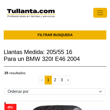
FILTRAR BUSQUEDA
Llantas Medida: 205/55 16
Para un BMW 320I E46 2004
25
resultados
‹
1
2
3
›
-9%