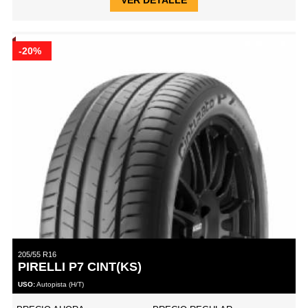
-20%
205/55 R16
PIRELLI P7 CINT(KS)
USO:
Autopista (H/T)