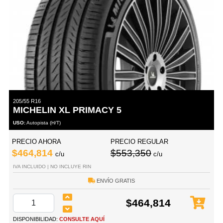
205/55 R16
MICHELIN XL PRIMACY 5
USO:
Autopista (H/T)
PRECIO AHORA
PRECIO REGULAR
$464,814
$553,350
c/u
c/u
IVA INCLUIDO | NO INCLUYE RIN
ENVÍO GRATIS
$464,814
DISPONIBILIDAD:
CONSULTE AQUÍ