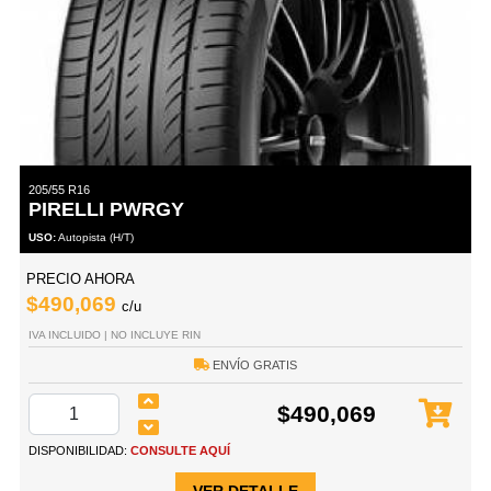
205/55 R16
PIRELLI PWRGY
USO:
Autopista (H/T)
PRECIO AHORA
$490,069
c/u
IVA INCLUIDO | NO INCLUYE RIN
ENVÍO GRATIS
$490,069
DISPONIBILIDAD:
CONSULTE AQUÍ
VER DETALLE