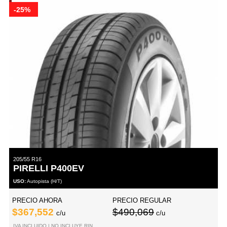
-25%
205/55 R16
PIRELLI P400EV
USO:
Autopista (H/T)
PRECIO AHORA
PRECIO REGULAR
$367,552
$490,069
c/u
c/u
IVA INCLUIDO | NO INCLUYE RIN