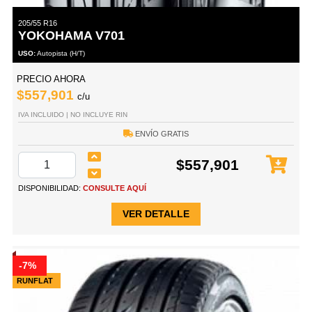
205/55 R16
YOKOHAMA V701
USO:
Autopista (H/T)
PRECIO AHORA
$557,901
c/u
IVA INCLUIDO | NO INCLUYE RIN
ENVÍO GRATIS
$557,901
DISPONIBILIDAD:
CONSULTE AQUÍ
VER DETALLE
-7%
RUNFLAT