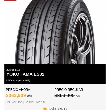
205/55 R16
YOKOHAMA ES32
USO:
Autopista (H/T)
PRECIO AHORA
PRECIO REGULAR
$363,909
$399,900
c/u
c/u
IVA INCLUIDO | NO INCLUYE RIN
ENVÍO GRATIS