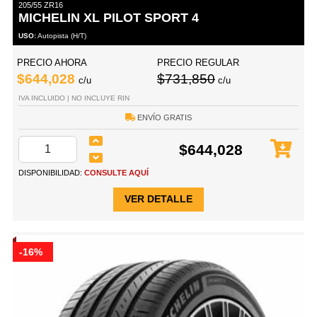
205/55 ZR16
MICHELIN XL PILOT SPORT 4
USO:
Autopista (H/T)
PRECIO AHORA
PRECIO REGULAR
$644,028
$731,850
c/u
c/u
IVA INCLUIDO | NO INCLUYE RIN
ENVÍO GRATIS
$644,028
DISPONIBILIDAD:
CONSULTE AQUÍ
VER DETALLE
-16%