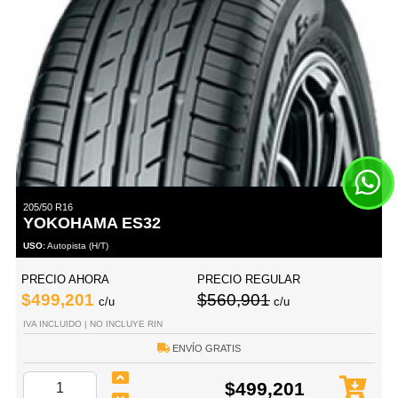
205/50 R16
YOKOHAMA ES32
USO:
Autopista (H/T)
PRECIO AHORA
PRECIO REGULAR
$499,201
$560,901
c/u
c/u
IVA INCLUIDO | NO INCLUYE RIN
ENVÍO GRATIS
$499,201