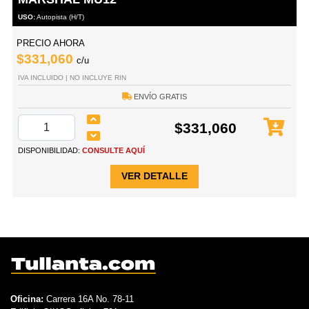
USO:
Autopista (H/T)
PRECIO AHORA
$331,060
c/u
IVA INCLUIDO | NO INCLUYE RIN
ENVÍO GRATIS
$331,060
DISPONIBILIDAD:
CONSULTE AQUÍ
VER DETALLE
Oficina:
Carrera 16A No. 78-11