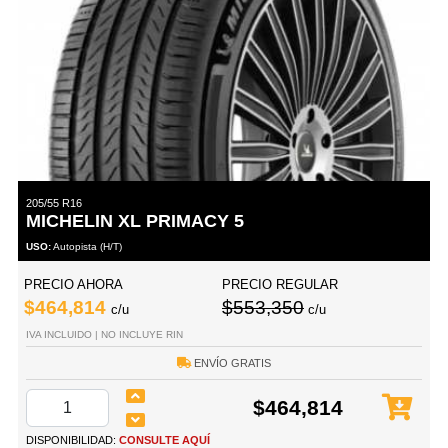
205/55 R16
MICHELIN XL PRIMACY 5
USO:
Autopista (H/T)
PRECIO AHORA
PRECIO REGULAR
$464,814
$553,350
c/u
c/u
IVA INCLUIDO | NO INCLUYE RIN
ENVÍO GRATIS
$464,814
DISPONIBILIDAD:
CONSULTE AQUÍ