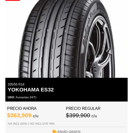
205/55 R16
YOKOHAMA ES32
USO:
Autopista (H/T)
PRECIO AHORA
PRECIO REGULAR
$363,909
$399,900
c/u
c/u
IVA INCLUIDO | NO INCLUYE RIN
ENVÍO GRATIS