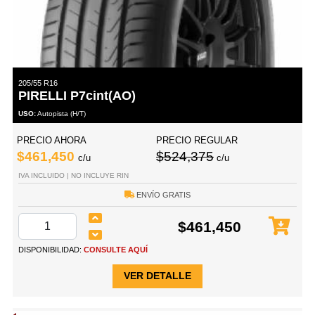
205/55 R16
PIRELLI P7cint(AO)
USO:
Autopista (H/T)
PRECIO AHORA
PRECIO REGULAR
$461,450
$524,375
c/u
c/u
IVA INCLUIDO | NO INCLUYE RIN
ENVÍO GRATIS
$461,450
DISPONIBILIDAD:
CONSULTE AQUÍ
VER DETALLE