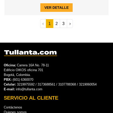
VER DETALLE
‹
1
2
3
›
Oficina:
Carrera 16A No. 78-11
Edificio OIKOS oficina 701
Bogotá, Colombia.
PBX:
(601) 6360070
Celular:
3219975592 / 3173688561 / 3107788368 / 3219060054
E-mail:
info@tullanta.com
SERVICIO AL CLIENTE
Contáctenos
Quienes somos