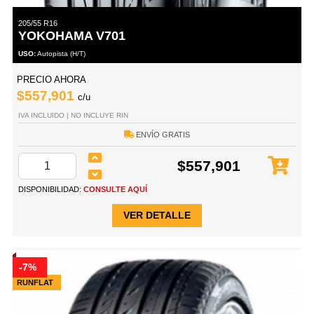
205/55 R16
YOKOHAMA V701
USO:
Autopista (H/T)
PRECIO AHORA
$557,901
c/u
IVA INCLUIDO | NO INCLUYE RIN
ENVÍO GRATIS
$557,901
DISPONIBILIDAD:
CONSULTE AQUÍ
VER DETALLE
-7%
RUNFLAT