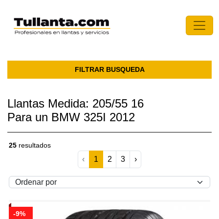
FILTRAR BUSQUEDA
Llantas Medida: 205/55 16
Para un BMW 325I 2012
25
resultados
‹
1
2
3
›
-9%