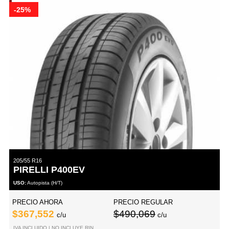
-25%
205/55 R16
PIRELLI P400EV
USO:
Autopista (H/T)
PRECIO AHORA
PRECIO REGULAR
$367,552
$490,069
c/u
c/u
IVA INCLUIDO | NO INCLUYE RIN