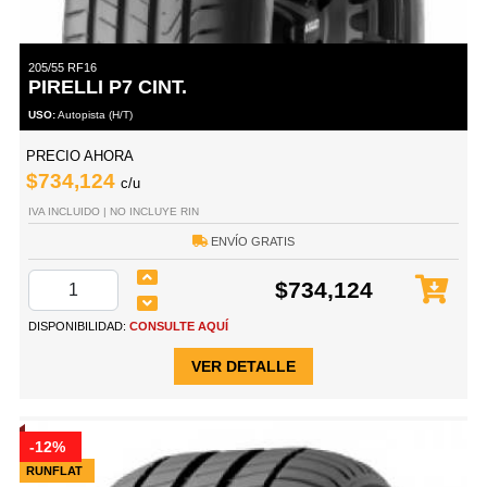
205/55 RF16
PIRELLI P7 CINT.
USO:
Autopista (H/T)
PRECIO AHORA
$734,124
c/u
IVA INCLUIDO | NO INCLUYE RIN
ENVÍO GRATIS
$734,124
DISPONIBILIDAD:
CONSULTE AQUÍ
VER DETALLE
-12%
RUNFLAT