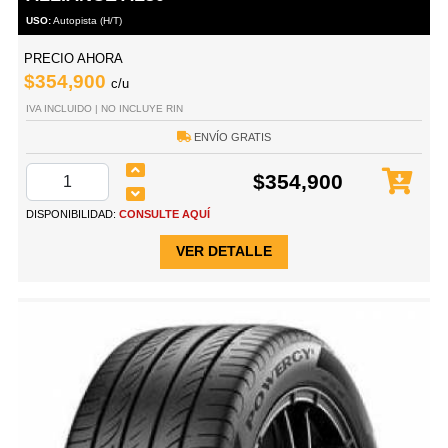
USO:
Autopista (H/T)
PRECIO AHORA
$354,900
c/u
IVA INCLUIDO | NO INCLUYE RIN
ENVÍO GRATIS
$354,900
DISPONIBILIDAD:
CONSULTE AQUÍ
VER DETALLE