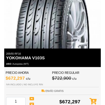
205/55 RF16
YOKOHAMA V103S
USO:
Autopista (H/T)
PRECIO AHORA
PRECIO REGULAR
$672,297
$722,900
c/u
c/u
IVA INCLUIDO | NO INCLUYE RIN
ENVÍO GRATIS
$672,297