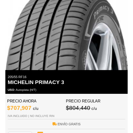
205/55 RF16
MICHELIN PRIMACY 3
USO:
Autopista (H/T)
PRECIO AHORA
PRECIO REGULAR
$707,907
$804,440
c/u
c/u
IVA INCLUIDO | NO INCLUYE RIN
ENVÍO GRATIS