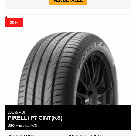
-20%
205/55 R16
PIRELLI P7 CINT(KS)
USO:
Autopista (H/T)