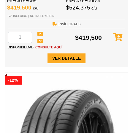
PRECIO AHORA
PRECIO REGULAR
$419,500
$524,375
c/u
c/u
IVA INCLUIDO | NO INCLUYE RIN
ENVÍO GRATIS
$419,500
DISPONIBILIDAD:
CONSULTE AQUÍ
VER DETALLE
-12%