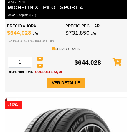
205/55 ZR16
MICHELIN XL PILOT SPORT 4
USO:
Autopista (H/T)
PRECIO AHORA
PRECIO REGULAR
$644,028
$731,850
c/u
c/u
IVA INCLUIDO | NO INCLUYE RIN
ENVÍO GRATIS
$644,028
DISPONIBILIDAD:
CONSULTE AQUÍ
VER DETALLE
-16%