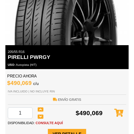
205/55 R16
PIRELLI PWRGY
USO:
Autopista (H/T)
PRECIO AHORA
$490,069
c/u
IVA INCLUIDO | NO INCLUYE RIN
ENVÍO GRATIS
$490,069
DISPONIBILIDAD:
CONSULTE AQUÍ
VER DETALLE