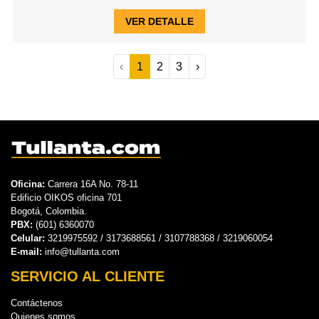
VER DETALLE
‹
1
2
3
›
Oficina:
Carrera 16A No. 78-11
Edificio OIKOS oficina 701
Bogotá, Colombia.
PBX:
(601) 6360070
Celular:
3219975592 / 3173688561 / 3107788368 / 3219060054
E-mail:
info@tullanta.com
SERVICIO AL CLIENTE
Contáctenos
Quienes somos