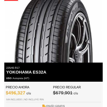
225/45 R17
YOKOHAMA ES32A
USO:
Autopista (H/T)
PRECIO AHORA
PRECIO REGULAR
$496,327
$679,901
c/u
c/u
IVA INCLUIDO | NO INCLUYE RIN
ENVÍO GRATIS