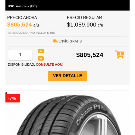
USO:
Autopista (H/T)
PRECIO AHORA
PRECIO REGULAR
$805,524
$1,059,900
c/u
c/u
IVA INCLUIDO | NO INCLUYE RIN
ENVÍO GRATIS
$805,524
DISPONIBILIDAD:
CONSULTE AQUÍ
VER DETALLE
-7%