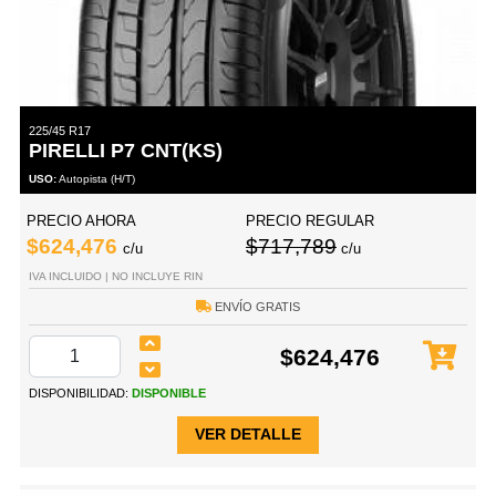
225/45 R17
PIRELLI P7 CNT(KS)
USO:
Autopista (H/T)
PRECIO AHORA
PRECIO REGULAR
$624,476
$717,789
c/u
c/u
IVA INCLUIDO | NO INCLUYE RIN
ENVÍO GRATIS
$624,476
DISPONIBILIDAD:
DISPONIBLE
VER DETALLE