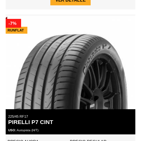
-7%
RUNFLAT
225/45 RF17
PIRELLI P7 CINT
USO:
Autopista (H/T)