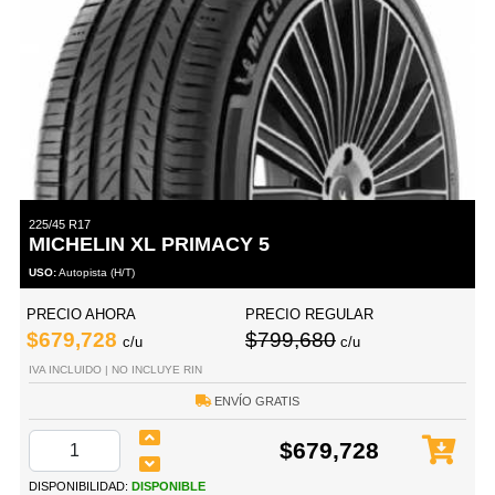
225/45 R17
MICHELIN XL PRIMACY 5
USO:
Autopista (H/T)
PRECIO AHORA
PRECIO REGULAR
$679,728
$799,680
c/u
c/u
IVA INCLUIDO | NO INCLUYE RIN
ENVÍO GRATIS
$679,728
DISPONIBILIDAD:
DISPONIBLE