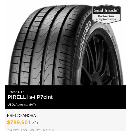
225/45 R17
PIRELLI s-i P7cint
USO:
Autopista (H/T)
PRECIO AHORA
$789,601
c/u
IVA INCLUIDO | NO INCLUYE RIN