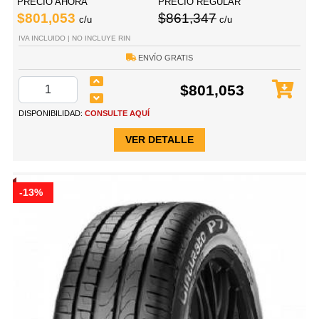
PRECIO AHORA
PRECIO REGULAR
$801,053
$861,347
c/u
c/u
IVA INCLUIDO | NO INCLUYE RIN
ENVÍO GRATIS
$801,053
DISPONIBILIDAD:
CONSULTE AQUÍ
VER DETALLE
-13%