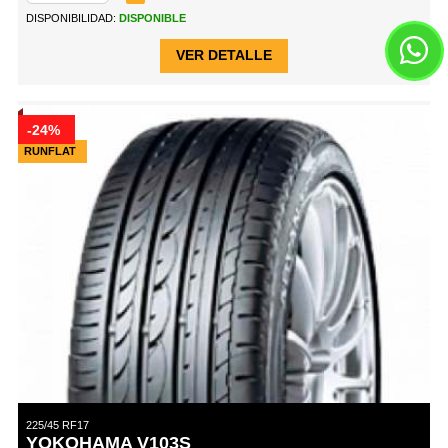
DISPONIBILIDAD:
DISPONIBLE
VER DETALLE
-24%
RUNFLAT
225/45 RF17
YOKOHAMA V103S