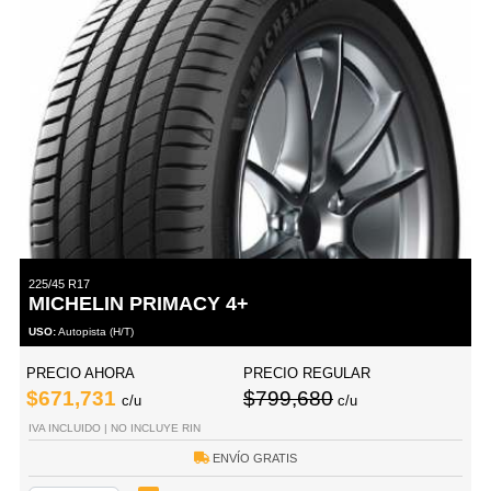
225/45 R17
MICHELIN PRIMACY 4+
USO:
Autopista (H/T)
PRECIO AHORA
PRECIO REGULAR
$671,731
$799,680
c/u
c/u
IVA INCLUIDO | NO INCLUYE RIN
ENVÍO GRATIS