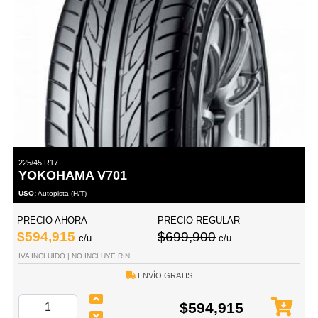
225/45 R17
YOKOHAMA V701
USO:
Autopista (H/T)
PRECIO AHORA
PRECIO REGULAR
$594,915
$699,900
c/u
c/u
IVA INCLUIDO | NO INCLUYE RIN
ENVÍO GRATIS
$594,915