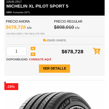
225/45 ZR17
MICHELIN XL PILOT SPORT 5
USO:
Autopista (H/T)
PRECIO AHORA
PRECIO REGULAR
$678,728
$808,010
c/u
c/u
IVA INCLUIDO | NO INCLUYE RIN
ENVÍO GRATIS
$678,728
DISPONIBILIDAD:
CONSULTE AQUÍ
VER DETALLE
-15%