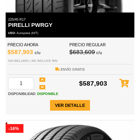
225/45 R17
PIRELLI PWRGY
USO:
Autopista (H/T)
PRECIO AHORA
PRECIO REGULAR
$587,903
$683,609
c/u
c/u
IVA INCLUIDO | NO INCLUYE RIN
ENVÍO GRATIS
$587,903
DISPONIBILIDAD:
DISPONIBLE
VER DETALLE
-16%