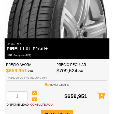
225/45 R17
PIRELLI XL P1cnt+
USO:
Autopista (H/T)
PRECIO AHORA
PRECIO REGULAR
$659,951
$709,624
c/u
c/u
IVA INCLUIDO | NO INCLUYE RIN
ENVÍO GRATIS
$659,951
DISPONIBILIDAD:
CONSULTE AQUÍ
VER DETALLE