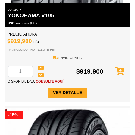
225/45 R17
YOKOHAMA V105
USO:
Autopista (H/T)
PRECIO AHORA
$919,900
c/u
IVA INCLUIDO | NO INCLUYE RIN
ENVÍO GRATIS
$919,900
DISPONIBILIDAD:
CONSULTE AQUÍ
VER DETALLE
-15%