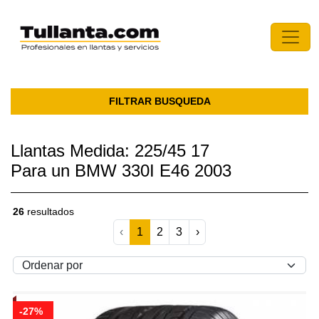
FILTRAR BUSQUEDA
Llantas Medida: 225/45 17
Para un BMW 330I E46 2003
26
resultados
‹
1
2
3
›
-27%