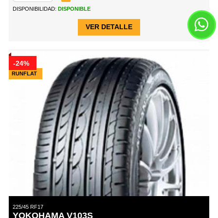
DISPONIBILIDAD:
DISPONIBLE
VER DETALLE
-24%
RUNFLAT
225/45 RF17
YOKOHAMA V103S