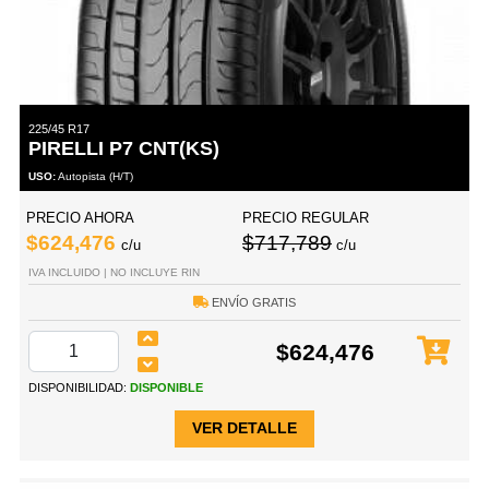
225/45 R17
PIRELLI P7 CNT(KS)
USO:
Autopista (H/T)
PRECIO AHORA
PRECIO REGULAR
$624,476
$717,789
c/u
c/u
IVA INCLUIDO | NO INCLUYE RIN
ENVÍO GRATIS
$624,476
DISPONIBILIDAD:
DISPONIBLE
VER DETALLE