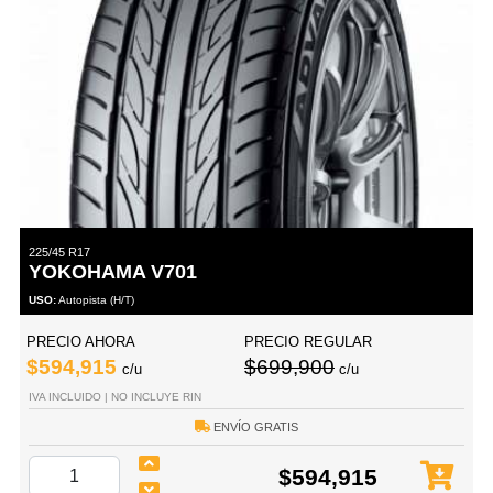
225/45 R17
YOKOHAMA V701
USO:
Autopista (H/T)
PRECIO AHORA
PRECIO REGULAR
$594,915
$699,900
c/u
c/u
IVA INCLUIDO | NO INCLUYE RIN
ENVÍO GRATIS
$594,915