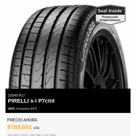
225/45 R17
PIRELLI s-i P7cint
USO:
Autopista (H/T)
PRECIO AHORA
$789,601
c/u
IVA INCLUIDO | NO INCLUYE RIN