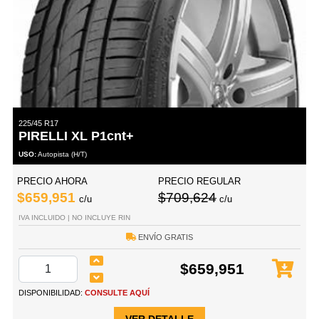
225/45 R17
PIRELLI XL P1cnt+
USO:
Autopista (H/T)
PRECIO AHORA
PRECIO REGULAR
$659,951
$709,624
c/u
c/u
IVA INCLUIDO | NO INCLUYE RIN
ENVÍO GRATIS
$659,951
DISPONIBILIDAD:
CONSULTE AQUÍ
VER DETALLE