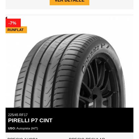
-7%
RUNFLAT
225/45 RF17
PIRELLI P7 CINT
USO:
Autopista (H/T)