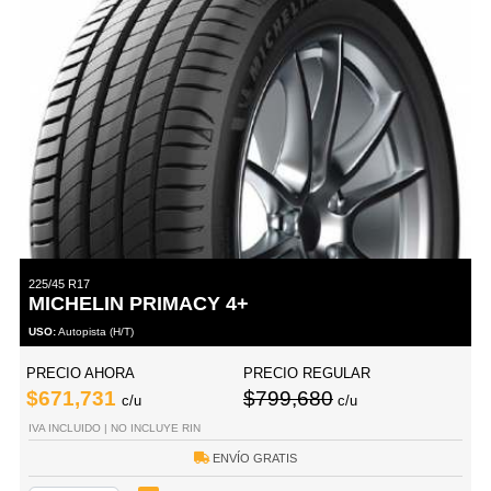
225/45 R17
MICHELIN PRIMACY 4+
USO:
Autopista (H/T)
PRECIO AHORA
PRECIO REGULAR
$671,731
$799,680
c/u
c/u
IVA INCLUIDO | NO INCLUYE RIN
ENVÍO GRATIS