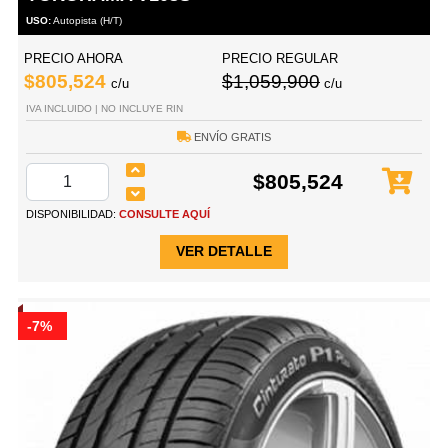
USO:
Autopista (H/T)
PRECIO AHORA
PRECIO REGULAR
$805,524
$1,059,900
c/u
c/u
IVA INCLUIDO | NO INCLUYE RIN
ENVÍO GRATIS
$805,524
DISPONIBILIDAD:
CONSULTE AQUÍ
VER DETALLE
-7%