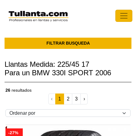
FILTRAR BUSQUEDA
Llantas Medida: 225/45 17
Para un BMW 330I SPORT 2006
26
resultados
‹
1
2
3
›
-27%