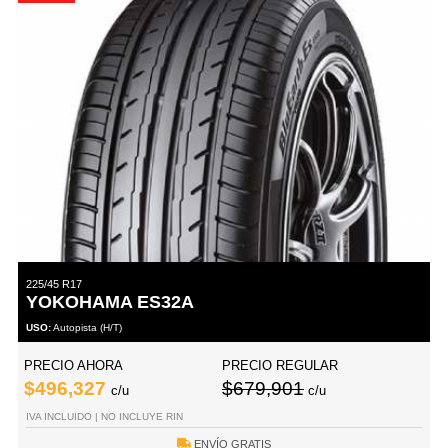
225/45 R17
YOKOHAMA ES32A
USO:
Autopista (H/T)
PRECIO AHORA
PRECIO REGULAR
$496,327
$679,901
c/u
c/u
IVA INCLUIDO | NO INCLUYE RIN
ENVÍO GRATIS