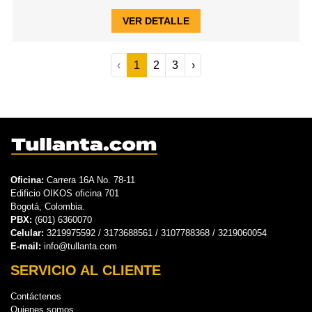
VER DETALLE
‹
1
2
3
›
Oficina:
Carrera 16A No. 78-11
Edificio OIKOS oficina 701
Bogotá, Colombia.
PBX:
(601) 6360070
Celular:
3219975592 / 3173688561 / 3107788368 / 3219060054
E-mail:
info@tullanta.com
SERVICIO AL CLIENTE
Contáctenos
Quienes somos