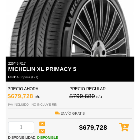
225/45 R17
MICHELIN XL PRIMACY 5
USO:
Autopista (H/T)
PRECIO AHORA
PRECIO REGULAR
$679,728
$799,680
c/u
c/u
IVA INCLUIDO | NO INCLUYE RIN
ENVÍO GRATIS
$679,728
DISPONIBILIDAD:
DISPONIBLE