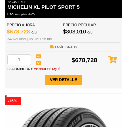
225/45 ZR17
MICHELIN XL PILOT SPORT 5
USO:
Autopista (H/T)
PRECIO AHORA
PRECIO REGULAR
$678,728
$808,010
c/u
c/u
IVA INCLUIDO | NO INCLUYE RIN
ENVÍO GRATIS
$678,728
DISPONIBILIDAD:
CONSULTE AQUÍ
VER DETALLE
-15%