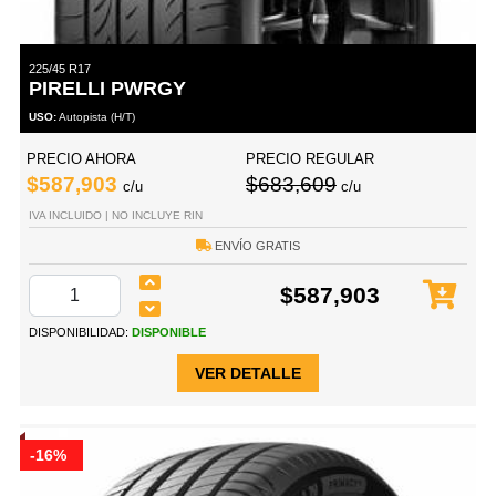
225/45 R17
PIRELLI PWRGY
USO:
Autopista (H/T)
PRECIO AHORA
PRECIO REGULAR
$587,903
$683,609
c/u
c/u
IVA INCLUIDO | NO INCLUYE RIN
ENVÍO GRATIS
$587,903
DISPONIBILIDAD:
DISPONIBLE
VER DETALLE
-16%