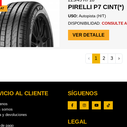
PIRELLI P7 CINT(*)
LAT
USO:
Autopista (H/T)
DISPONIBILIDAD:
CONSULTE A
VER DETALLE
‹
1
2
3
›
ICIO AL CLIENTE
SÍGUENOS
tenos
s somos
a y devoluciones
LEGAL
 de pago