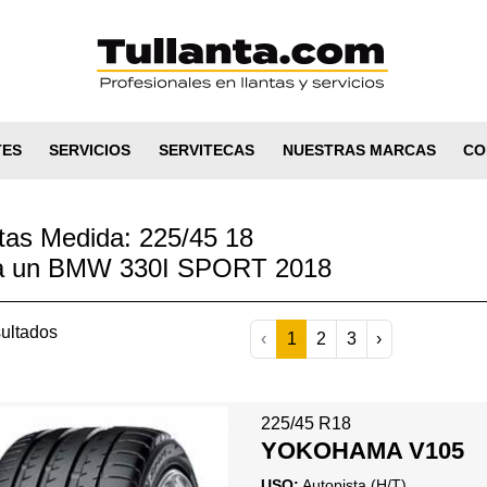
TES
SERVICIOS
SERVITECAS
NUESTRAS MARCAS
CO
tas Medida: 225/45 18
a un BMW 330I SPORT 2018
ultados
‹
1
2
3
›
225/45 R18
YOKOHAMA V105
USO:
Autopista (H/T)