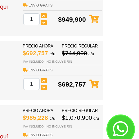
ENVÍO GRATIS
QUÍ
$949,900
PRECIO AHORA
PRECIO REGULAR
$692,757
$744,900
c/u
c/u
IVA INCLUIDO | NO INCLUYE RIN
ENVÍO GRATIS
$692,757
PRECIO AHORA
PRECIO REGULAR
$985,228
$1,070,900
c/u
c/u
IVA INCLUIDO | NO INCLUYE RIN
ENVÍO GRATIS
QUÍ