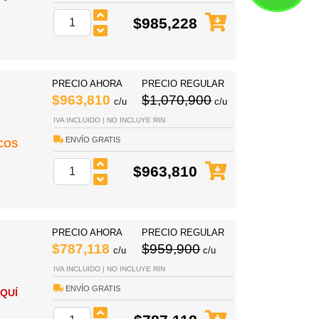
$985,228
PRECIO AHORA
PRECIO REGULAR
$963,810
$1,070,900
c/u
c/u
IVA INCLUIDO | NO INCLUYE RIN
ENVÍO GRATIS
COS
$963,810
PRECIO AHORA
PRECIO REGULAR
$787,118
$959,900
c/u
c/u
IVA INCLUIDO | NO INCLUYE RIN
ENVÍO GRATIS
QUÍ