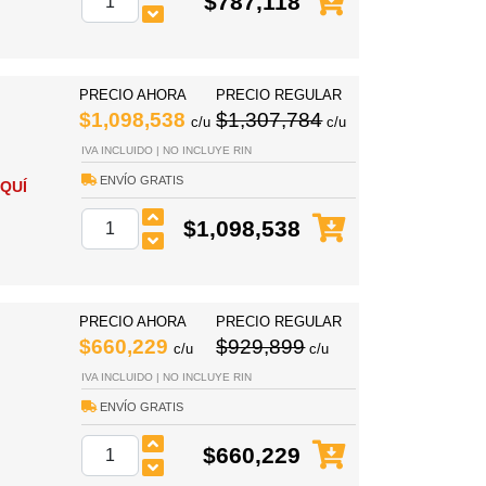
$787,118
PRECIO AHORA
PRECIO REGULAR
$1,098,538
$1,307,784
c/u
c/u
IVA INCLUIDO | NO INCLUYE RIN
ENVÍO GRATIS
QUÍ
$1,098,538
PRECIO AHORA
PRECIO REGULAR
$660,229
$929,899
c/u
c/u
IVA INCLUIDO | NO INCLUYE RIN
ENVÍO GRATIS
$660,229