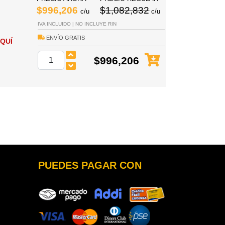
$996,206
$1,082,832
c/u
c/u
IVA INCLUIDO | NO INCLUYE RIN
ENVÍO GRATIS
QUÍ
$996,206
PUEDES PAGAR CON