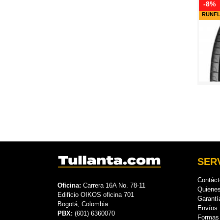
-8%
RUNF
SERV
Contác
Oficina:
Carrera 16A No. 78-11
Quiene
Edificio OIKOS oficina 701
Garantí
Bogotá, Colombia.
Envíos
PBX:
(601) 6360070
Formas