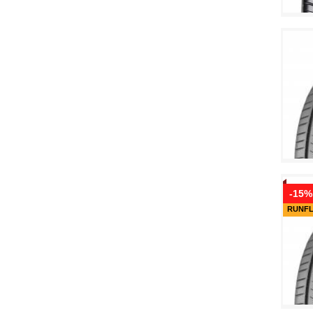
-15%
RUNF