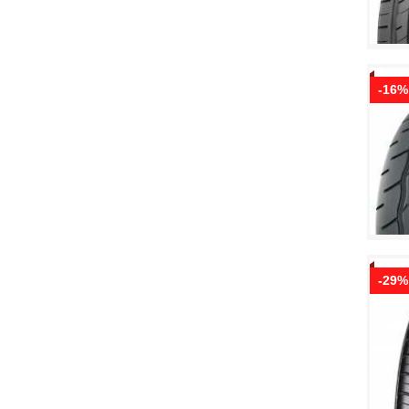
-16%
-29%