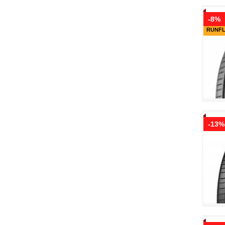
-8%
RUNF
-13%