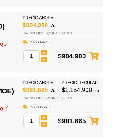
PRECIO AHORA
$904,900
O)
c/u
IVA INCLUIDO | NO INCLUYE RIN
ENVÍO GRATIS
QUÍ
$904,900
PRECIO AHORA
PRECIO REGULAR
$981,665
$1,154,900
MOE)
c/u
c/u
IVA INCLUIDO | NO INCLUYE RIN
ENVÍO GRATIS
QUÍ
$981,665