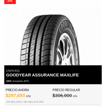
-3%
175/70 R13
GOODYEAR ASSURANCE MAXLIFE
USO:
Autopista (H/T)
PRECIO AHORA
PRECIO REGULAR
$297,693
$306,900
c/u
c/u
IVA INCLUIDO | NO INCLUYE RIN