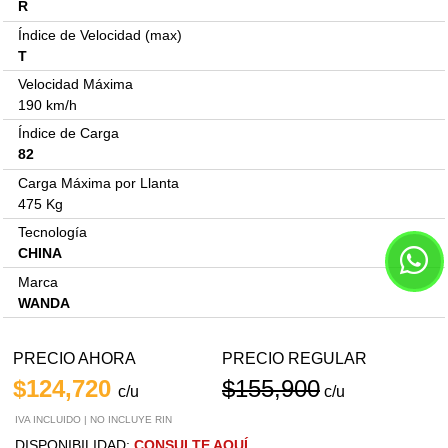
R
Índice de Velocidad (max)
T
Velocidad Máxima
190 km/h
Índice de Carga
82
Carga Máxima por Llanta
475 Kg
Tecnología
CHINA
Marca
WANDA
PRECIO AHORA
PRECIO REGULAR
$124,720
$155,900
c/u
c/u
IVA INCLUIDO | NO INCLUYE RIN
DISPONIBILIDAD:
CONSULTE AQUÍ