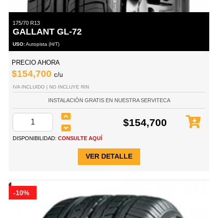
175/70 R13
GALLANT GL-72
USO:
Autopista (H/T)
PRECIO AHORA
$154,700
c/u
IVA INCLUIDO | NO INCLUYE RIN
INSTALACIÓN GRATIS EN NUESTRA SERVITECA
$154,700
DISPONIBILIDAD:
CONSULTE AQUÍ
VER DETALLE
-10%