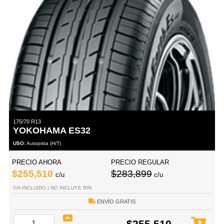
175/70 R13
YOKOHAMA ES32
USO:
Autopista (H/T)
PRECIO AHORA
PRECIO REGULAR
$255,510
$283,899
c/u
c/u
IVA INCLUIDO | NO INCLUYE RIN
ENVÍO GRATIS
$255,510