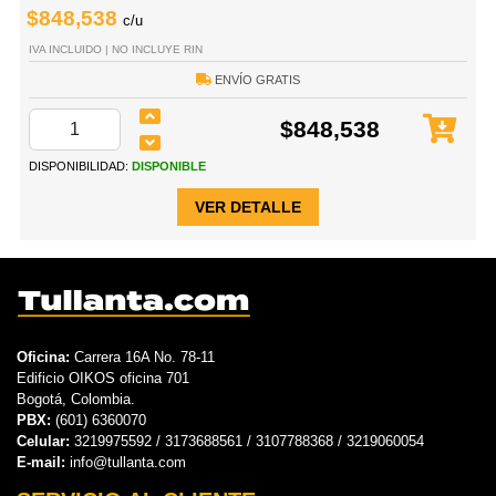
$848,538
c/u
IVA INCLUIDO | NO INCLUYE RIN
ENVÍO GRATIS
$848,538
DISPONIBILIDAD:
DISPONIBLE
VER DETALLE
Oficina:
Carrera 16A No. 78-11
Edificio OIKOS oficina 701
Bogotá, Colombia.
PBX:
(601) 6360070
Celular:
3219975592 / 3173688561 / 3107788368 / 3219060054
E-mail:
info@tullanta.com