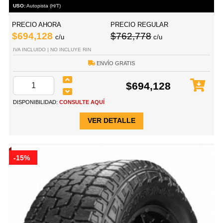
USO:
Autopista (H/T)
PRECIO AHORA
PRECIO REGULAR
$694,128
$762,778
c/u
c/u
IVA INCLUIDO | NO INCLUYE RIN
ENVÍO GRATIS
$694,128
DISPONIBILIDAD:
CONSULTE AQUÍ
VER DETALLE
-15%