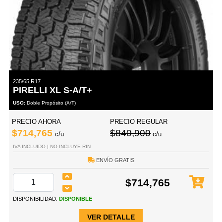
235/65 R17
PIRELLI XL S-A/T+
USO:
Doble Propósito (A/T)
PRECIO AHORA
PRECIO REGULAR
$714,765
$840,900
c/u
c/u
IVA INCLUIDO | NO INCLUYE RIN
ENVÍO GRATIS
$714,765
DISPONIBILIDAD:
DISPONIBLE
VER DETALLE