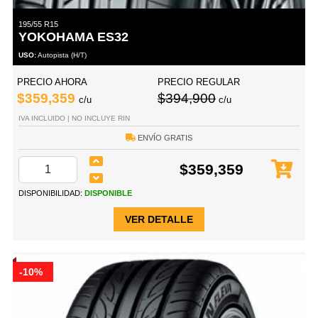
195/55 R15
YOKOHAMA ES32
USO:
Autopista (H/T)
PRECIO AHORA
PRECIO REGULAR
$359,359
$394,900
c/u
c/u
IVA INCLUIDO | NO INCLUYE RIN
ENVÍO GRATIS
$359,359
DISPONIBILIDAD:
DISPONIBLE
VER DETALLE
-10%