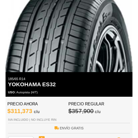
185/65 R14
YOKOHAMA ES32
USO:
Autopista (H/T)
PRECIO AHORA
PRECIO REGULAR
$311,373
$357,900
c/u
c/u
IVA INCLUIDO | NO INCLUYE RIN
ENVÍO GRATIS