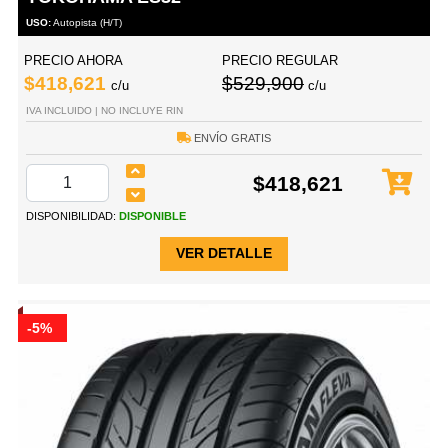
USO:
Autopista (H/T)
PRECIO AHORA
PRECIO REGULAR
$418,621
$529,900
c/u
c/u
IVA INCLUIDO | NO INCLUYE RIN
ENVÍO GRATIS
$418,621
DISPONIBILIDAD:
DISPONIBLE
VER DETALLE
-5%