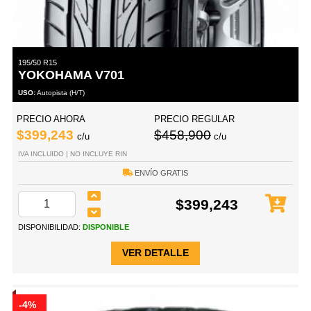
195/50 R15
YOKOHAMA V701
USO:
Autopista (H/T)
PRECIO AHORA
PRECIO REGULAR
$399,243
$458,900
c/u
c/u
IVA INCLUIDO | NO INCLUYE RIN
ENVÍO GRATIS
$399,243
DISPONIBILIDAD:
DISPONIBLE
VER DETALLE
-4%