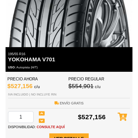
195/55 R16
YOKOHAMA V701
USO:
Autopista (H/T)
PRECIO AHORA
PRECIO REGULAR
$527,156
$554,901
c/u
c/u
IVA INCLUIDO | NO INCLUYE RIN
ENVÍO GRATIS
$527,156
DISPONIBILIDAD:
CONSULTE AQUÍ