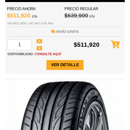
PRECIO AHORA
PRECIO REGULAR
$511,920
$639,900
c/u
c/u
IVA INCLUIDO | NO INCLUYE RIN
ENVÍO GRATIS
$511,920
DISPONIBILIDAD:
CONSULTE AQUÍ
VER DETALLE