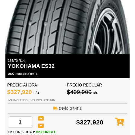
185/70 R14
YOKOHAMA ES32
USO:
Autopista (H/T)
PRECIO AHORA
PRECIO REGULAR
$327,920
$409,900
c/u
c/u
IVA INCLUIDO | NO INCLUYE RIN
ENVÍO GRATIS
$327,920
DISPONIBILIDAD:
DISPONIBLE