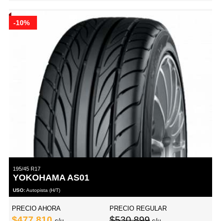
-10%
195/45 R17
YOKOHAMA AS01
USO:
Autopista (H/T)
PRECIO AHORA
PRECIO REGULAR
$477,810
$530,899
c/u
c/u