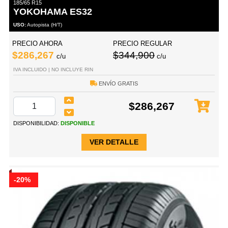
185/65 R15
YOKOHAMA ES32
USO:
Autopista (H/T)
PRECIO AHORA
PRECIO REGULAR
$286,267
$344,900
c/u
c/u
IVA INCLUIDO | NO INCLUYE RIN
ENVÍO GRATIS
$286,267
DISPONIBILIDAD:
DISPONIBLE
VER DETALLE
-20%