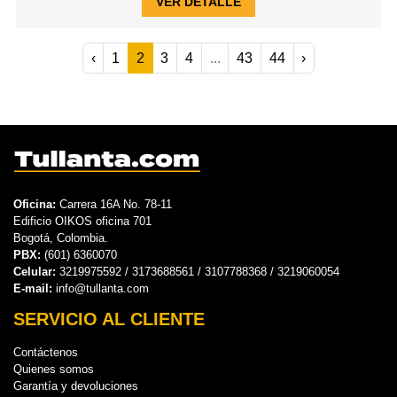
VER DETALLE
‹
1
2
3
4
...
43
44
›
Oficina:
Carrera 16A No. 78-11
Edificio OIKOS oficina 701
Bogotá, Colombia.
PBX:
(601) 6360070
Celular:
3219975592 / 3173688561 / 3107788368 / 3219060054
E-mail:
info@tullanta.com
SERVICIO AL CLIENTE
Contáctenos
Quienes somos
Garantía y devoluciones