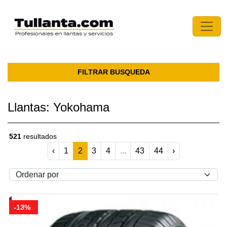
FILTRAR BUSQUEDA
Llantas: Yokohama
521
resultados
‹
1
2
3
4
...
43
44
›
-13%