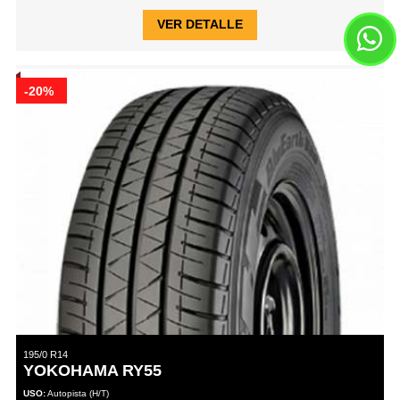
VER DETALLE
-20%
195/0 R14
YOKOHAMA RY55
USO:
Autopista (H/T)