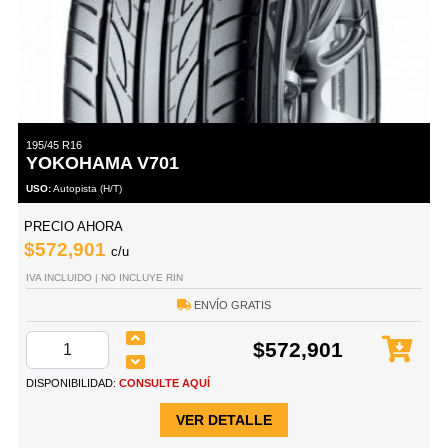
195/45 R16
YOKOHAMA V701
USO:
Autopista (H/T)
PRECIO AHORA
$572,901
c/u
IVA INCLUIDO | NO INCLUYE RIN
ENVÍO GRATIS
$572,901
DISPONIBILIDAD:
CONSULTE AQUÍ
VER DETALLE