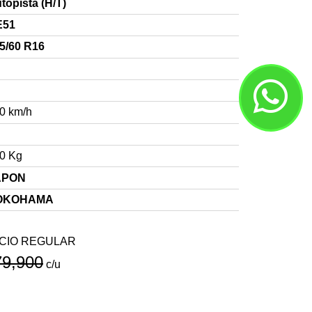
topista (H/T)
E51
5/60 R16
0 km/h
0 Kg
APON
OKOHAMA
CIO REGULAR
79,900
c/u