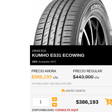
195/60 R16
KUMHO ES31 ECOWING
USO:
Autopista (H/T)
PRECIO AHORA
PRECIO REGULAR
$386,193
$443,900
c/u
c/u
IVA INCLUIDO | NO INCLUYE RIN
ENVÍO GRATIS
$386,193
DISPONIBILIDAD:
CONSULTE AQUÍ