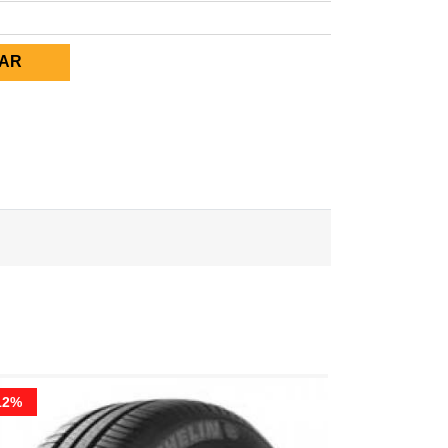
AR
12%