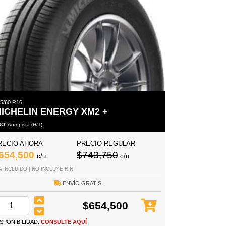
5/60 R16
ICHELIN ENERGY XM2 +
SO:
Autopista (H/T)
RECIO AHORA
PRECIO REGULAR
654,500
$743,750
c/u
c/u
A INCLUIDO | NO INCLUYE RIN
ENVÍO GRATIS
$654,500
ISPONIBILIDAD:
CONSULTE AQUÍ