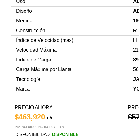
Uso
Au
Diseño
A
Medida
19
Construcción
R
Índice de Velocidad (max)
H
Velocidad Máxima
21
Índice de Carga
89
Carga Máxima por Llanta
58
Tecnología
J
Marca
Y
PRECIO AHORA
PRE
$463,920
$5
c/u
IVA INCLUIDO | NO INCLUYE RIN
DISPONIBILIDAD:
DISPONIBLE