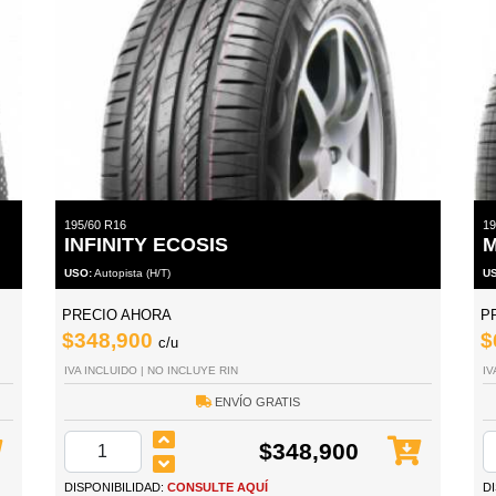
195/60 R16
19
INFINITY ECOSIS
M
USO:
Autopista (H/T)
U
PRECIO AHORA
P
$348,900
$
c/u
IVA INCLUIDO | NO INCLUYE RIN
IV
ENVÍO GRATIS
$348,900
DISPONIBILIDAD:
CONSULTE AQUÍ
D