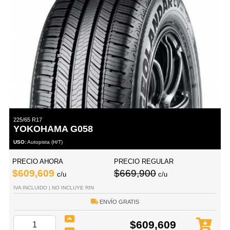
225/65 R17
YOKOHAMA G058
USO:
Autopista (H/T)
PRECIO AHORA
PRECIO REGULAR
$609,609
$669,900
c/u
c/u
IVA INCLUIDO | NO INCLUYE RIN
ENVÍO GRATIS
$609,609