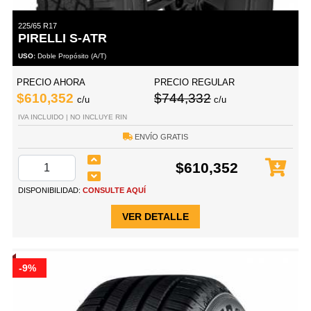
225/65 R17
PIRELLI S-ATR
USO:
Doble Propósito (A/T)
PRECIO AHORA
PRECIO REGULAR
$610,352
$744,332
c/u
c/u
IVA INCLUIDO | NO INCLUYE RIN
ENVÍO GRATIS
$610,352
DISPONIBILIDAD:
CONSULTE AQUÍ
VER DETALLE
-9%