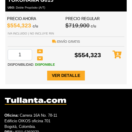
USO:
Doble Propósito (A/T)
PRECIO AHORA
PRECIO REGULAR
$554,323
$719,900
c/u
c/u
IVA INCLUIDO | NO INCLUYE RIN
ENVÍO GRATIS
$554,323
DISPONIBILIDAD:
DISPONIBLE
VER DETALLE
Oficina:
Carrera 16A No. 78-11
Edificio OIKOS oficina 701
Bogotá, Colombia.