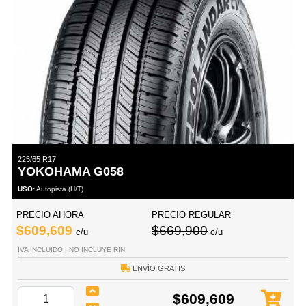
225/65 R17
YOKOHAMA G058
USO:
Autopista (H/T)
PRECIO AHORA
PRECIO REGULAR
$609,609
$669,900
c/u
c/u
IVA INCLUIDO | NO INCLUYE RIN
ENVÍO GRATIS
$609,609