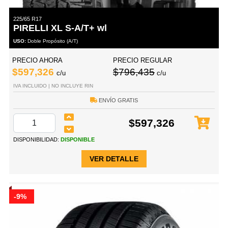
225/65 R17
PIRELLI XL S-A/T+ wl
USO:
Doble Propósito (A/T)
PRECIO AHORA
PRECIO REGULAR
$597,326
$796,435
c/u
c/u
IVA INCLUIDO | NO INCLUYE RIN
ENVÍO GRATIS
$597,326
DISPONIBILIDAD:
DISPONIBLE
VER DETALLE
-9%