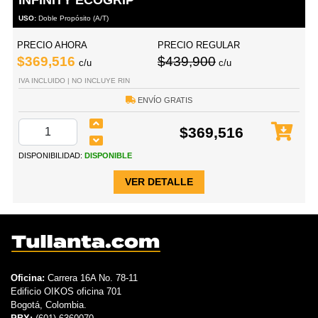
USO:
Doble Propósito (A/T)
PRECIO AHORA
PRECIO REGULAR
$369,516
$439,900
c/u
c/u
IVA INCLUIDO | NO INCLUYE RIN
ENVÍO GRATIS
$369,516
DISPONIBILIDAD:
DISPONIBLE
VER DETALLE
Oficina:
Carrera 16A No. 78-11
Edificio OIKOS oficina 701
Bogotá, Colombia.