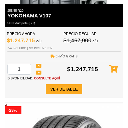
255/55 R20
YOKOHAMA V107
USO:
Autopista (H/T)
PRECIO AHORA
PRECIO REGULAR
$1,247,715
$1,467,900
c/u
c/u
IVA INCLUIDO | NO INCLUYE RIN
ENVÍO GRATIS
$1,247,715
DISPONIBILIDAD:
CONSULTE AQUÍ
VER DETALLE
-23%