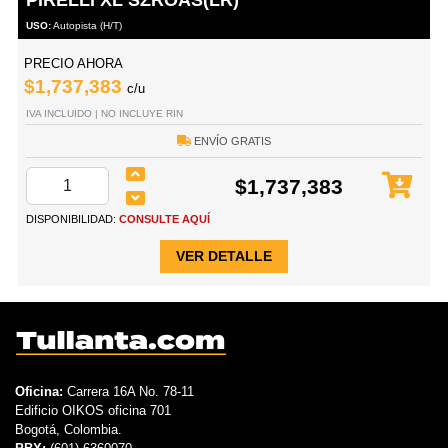
USO:
Autopista (H/T)
PRECIO AHORA
$1,737,383
c/u
IVA INCLUIDO | NO INCLUYE RIN
ENVÍO GRATIS
$1,737,383
DISPONIBILIDAD:
CONSULTE AQUÍ
VER DETALLE
Oficina:
Carrera 16A No. 78-11
Edificio OIKOS oficina 701
Bogotá, Colombia.