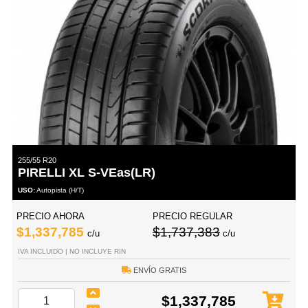
255/55 R20
PIRELLI XL S-VEas(LR)
USO:
Autopista (H/T)
PRECIO AHORA
PRECIO REGULAR
$1,337,785
$1,737,383
c/u
c/u
IVA INCLUIDO | NO INCLUYE RIN
ENVÍO GRATIS
$1,337,785