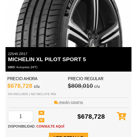
225/45 ZR17
MICHELIN XL PILOT SPORT 5
USO:
Autopista (H/T)
PRECIO AHORA
PRECIO REGULAR
$678,728
$808,010
c/u
c/u
IVA INCLUIDO | NO INCLUYE RIN
ENVÍO GRATIS
$678,728
DISPONIBILIDAD:
CONSULTE AQUÍ