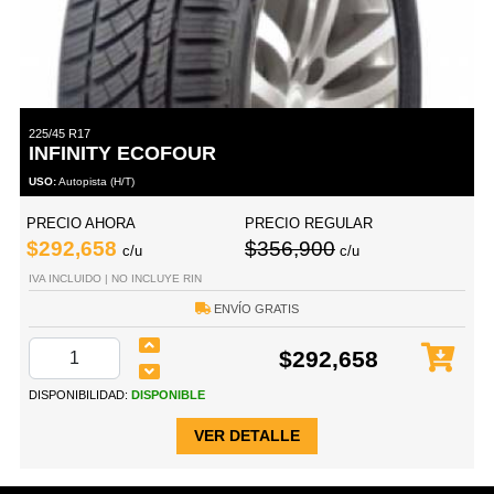
225/45 R17
INFINITY ECOFOUR
USO:
Autopista (H/T)
PRECIO AHORA
PRECIO REGULAR
$292,658
$356,900
c/u
c/u
IVA INCLUIDO | NO INCLUYE RIN
ENVÍO GRATIS
$292,658
DISPONIBILIDAD:
DISPONIBLE
VER DETALLE