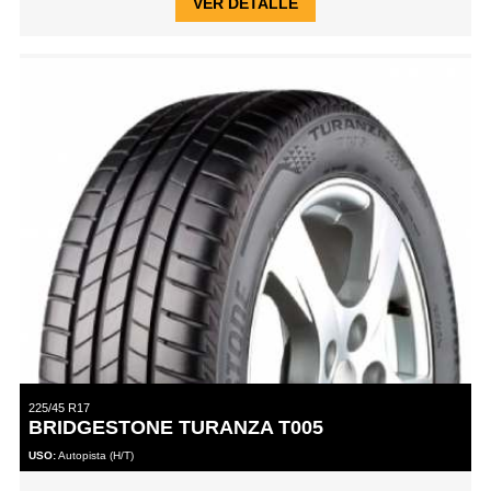
VER DETALLE
225/45 R17
BRIDGESTONE TURANZA T005
USO:
Autopista (H/T)