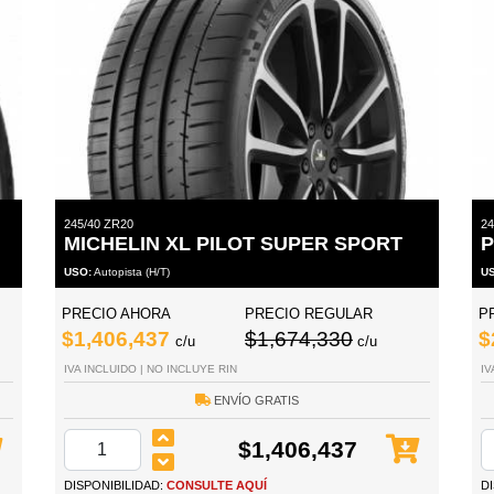
245/40 ZR20
24
MICHELIN XL PILOT SUPER SPORT
P
USO:
Autopista (H/T)
U
PRECIO AHORA
PRECIO REGULAR
P
$1,406,437
$1,674,330
$
c/u
c/u
IVA INCLUIDO | NO INCLUYE RIN
IV
ENVÍO GRATIS
$1,406,437
DISPONIBILIDAD:
CONSULTE AQUÍ
D