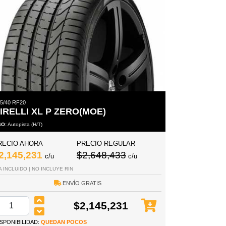
5/40 RF20
IRELLI XL P ZERO(MOE)
SO:
Autopista (H/T)
RECIO AHORA
PRECIO REGULAR
2,145,231
$2,648,433
c/u
c/u
A INCLUIDO | NO INCLUYE RIN
ENVÍO GRATIS
$2,145,231
ISPONIBILIDAD:
QUEDAN POCOS