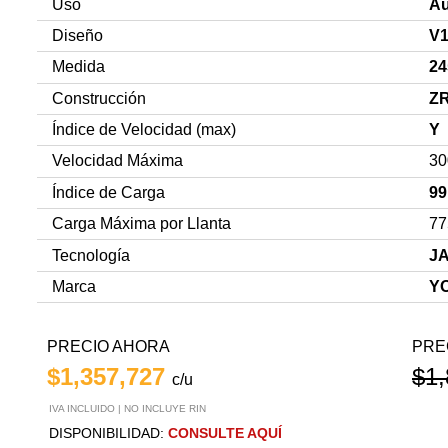
Uso
Au
Diseño
V1
Medida
24
Construcción
Z
Índice de Velocidad (max)
Y
Velocidad Máxima
30
Índice de Carga
99
Carga Máxima por Llanta
77
Tecnología
J
Marca
Y
PRECIO AHORA
PRE
$1,357,727
$1,
c/u
IVA INCLUIDO | NO INCLUYE RIN
DISPONIBILIDAD:
CONSULTE AQUÍ