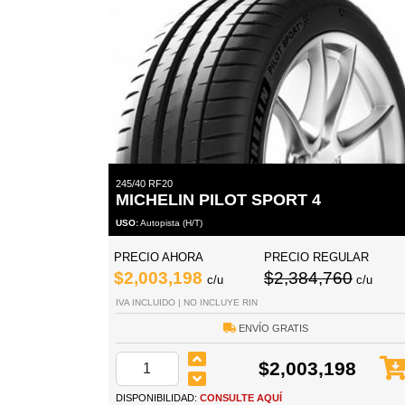
245/40 RF20
MICHELIN PILOT SPORT 4
USO:
Autopista (H/T)
PRECIO AHORA
PRECIO REGULAR
$2,003,198
$2,384,760
c/u
c/u
IVA INCLUIDO | NO INCLUYE RIN
ENVÍO GRATIS
$2,003,198
DISPONIBILIDAD:
CONSULTE AQUÍ