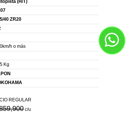
topista (H/T)
07
5/40 ZR20
R
0km/h o más
5 Kg
APON
OKOHAMA
CIO REGULAR
859,900
c/u