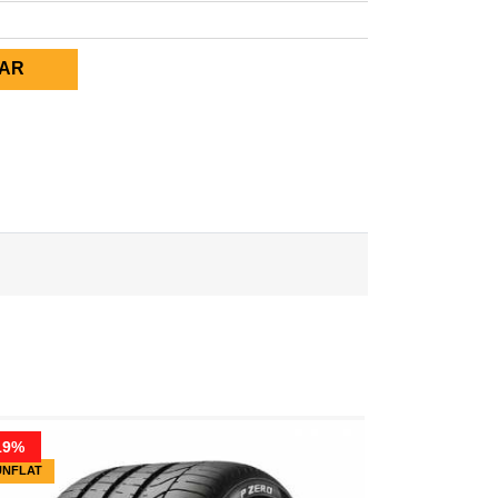
AR
19%
UNFLAT