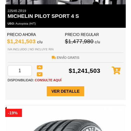
225/45 ZR19
MICHELIN PILOT SPORT 4 S
USO:
Autopista (H/T)
PRECIO AHORA
PRECIO REGULAR
$1,241,503
$1,477,980
c/u
c/u
IVA INCLUIDO | NO INCLUYE RIN
ENVÍO GRATIS
$1,241,503
DISPONIBILIDAD:
CONSULTE AQUÍ
VER DETALLE
-19%