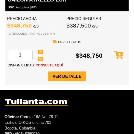
USO:
Autopista (H/T)
PRECIO AHORA
PRECIO REGULAR
$348,750
$387,500
c/u
c/u
IVA INCLUIDO | NO INCLUYE RIN
ENVÍO GRATIS
$348,750
DISPONIBILIDAD:
CONSULTE AQUÍ
VER DETALLE
Oficina:
Carrera 16A No. 78-11
Edificio OIKOS oficina 701
Bogotá, Colombia.
PBX:
(601) 6360070