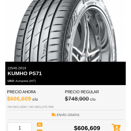
225/45 ZR19
KUMHO PS71
USO:
Autopista (H/T)
PRECIO AHORA
PRECIO REGULAR
$606,609
$748,900
c/u
c/u
IVA INCLUIDO | NO INCLUYE RIN
ENVÍO GRATIS
$606,609