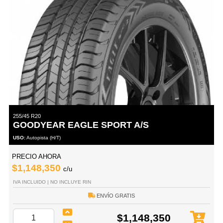
255/45 R20
GOODYEAR EAGLE SPORT A/S
USO:
Autopista (H/T)
PRECIO AHORA
$1,148,350
c/u
IVA INCLUIDO | NO INCLUYE RIN
ENVÍO GRATIS
$1,148,350