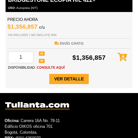
USO:
Autopista (H/T)
PRECIO AHORA
$1,356,857
c/u
IVA INCLUIDO | NO INCLUYE RIN
ENVÍO GRATIS
$1,356,857
DISPONIBILIDAD:
CONSULTE AQUÍ
VER DETALLE
Oficina:
Carrera 16A No. 78-11
Edificio OIKOS oficina 701
Bogotá, Colombia.