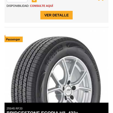
DISPONIBILIDAD:
CONSULTE AQUÍ
VER DETALLE
RUNFLAT
Passenger
255/45 RF20
BRIDGESTONE ECOPIA H/L 422+