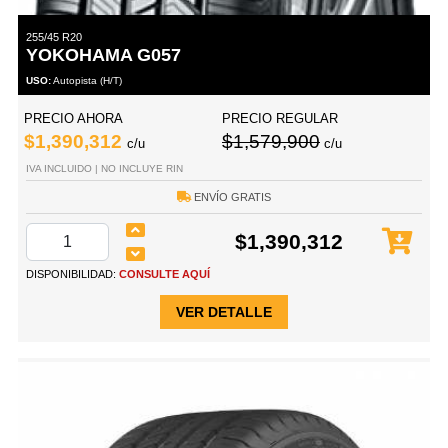
255/45 R20
YOKOHAMA G057
USO:
Autopista (H/T)
PRECIO AHORA
PRECIO REGULAR
$1,390,312
$1,579,900
c/u
c/u
IVA INCLUIDO | NO INCLUYE RIN
ENVÍO GRATIS
$1,390,312
DISPONIBILIDAD:
CONSULTE AQUÍ
VER DETALLE