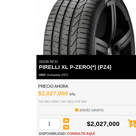
315/35 RF21
PIRELLI XL P-ZERO(*) (PZ4)
USO:
Autopista (H/T)
PRECIO AHORA
$2,027,000
c/u
IVA INCLUIDO | NO INCLUYE RIN
ENVÍO GRATIS
$2,027,000
DISPONIBILIDAD:
CONSULTE AQUÍ