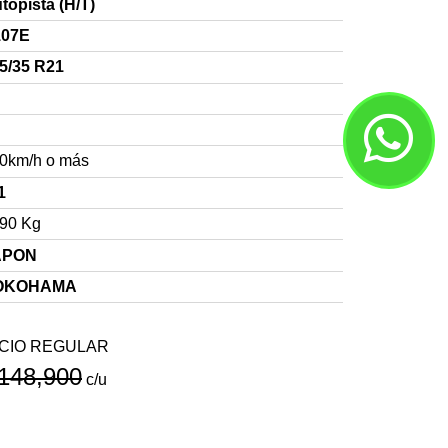
topista (H/T)
107E
5/35 R21
0km/h o más
1
90 Kg
APON
OKOHAMA
CIO REGULAR
148,900
c/u