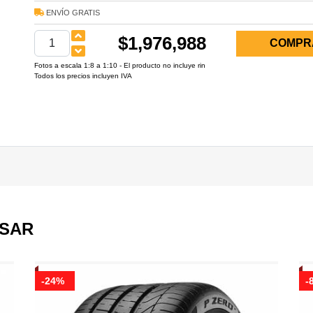
ENVÍO GRATIS
$1,976,988
COMPR
Fotos a escala 1:8 a 1:10 - El producto no incluye rin
Todos los precios incluyen IVA
ESAR
-24%
-