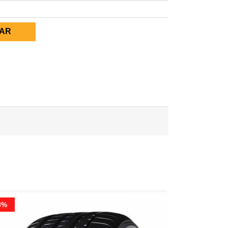
AR
8%