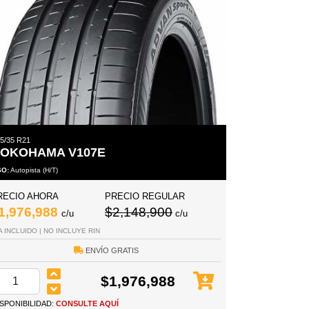
5/35 R21
OKOHAMA V107E
SO:
Autopista (H/T)
RECIO AHORA
PRECIO REGULAR
1,976,988
$2,148,900
c/u
c/u
A INCLUIDO | NO INCLUYE RIN
ENVÍO GRATIS
$1,976,988
ISPONIBILIDAD:
CONSULTE AQUÍ