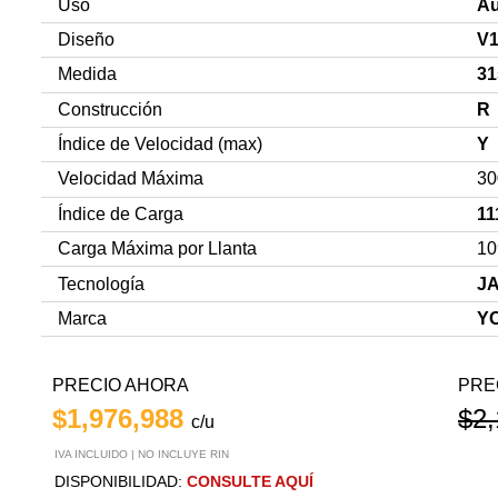
Uso
Au
Diseño
V
Medida
31
Construcción
R
Índice de Velocidad (max)
Y
Velocidad Máxima
30
Índice de Carga
11
Carga Máxima por Llanta
10
Tecnología
J
Marca
Y
PRECIO AHORA
PRE
$1,976,988
$2,
c/u
IVA INCLUIDO | NO INCLUYE RIN
DISPONIBILIDAD:
CONSULTE AQUÍ