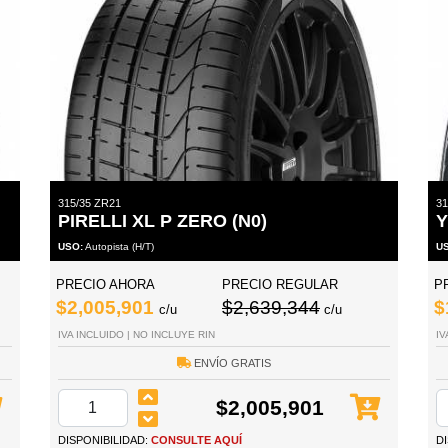
315/35 ZR21
31
PIRELLI XL P ZERO (N0)
Y
USO:
Autopista (H/T)
U
PRECIO AHORA
PRECIO REGULAR
P
$2,005,901
$2,639,344
$
c/u
c/u
IVA INCLUIDO | NO INCLUYE RIN
IV
ENVÍO GRATIS
$2,005,901
DISPONIBILIDAD:
CONSULTE AQUÍ
D