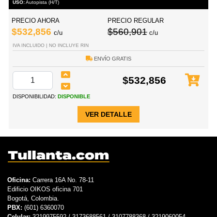
USO:
Autopista (H/T)
PRECIO AHORA
PRECIO REGULAR
$532,856
$560,901
c/u
c/u
IVA INCLUIDO | NO INCLUYE RIN
ENVÍO GRATIS
$532,856
DISPONIBILIDAD:
DISPONIBLE
VER DETALLE
Oficina:
Carrera 16A No. 78-11
Edificio OIKOS oficina 701
Bogotá, Colombia.
PBX:
(601) 6360070
Celular:
3219975592 / 3173688561 / 3107788368 / 3219060054