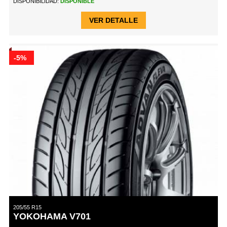
DISPONIBILIDAD:
DISPONIBLE
VER DETALLE
-5%
205/55 R15
YOKOHAMA V701