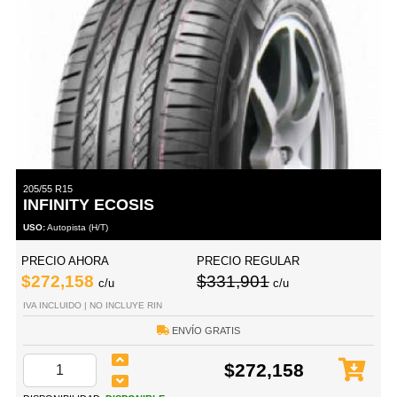
205/55 R15
INFINITY ECOSIS
USO:
Autopista (H/T)
PRECIO AHORA
PRECIO REGULAR
$272,158
$331,901
c/u
c/u
IVA INCLUIDO | NO INCLUYE RIN
ENVÍO GRATIS
$272,158