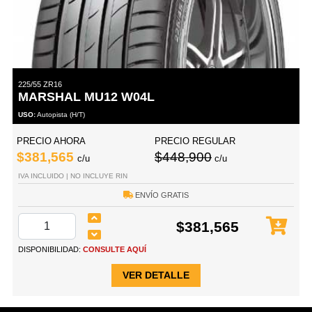
225/55 ZR16
MARSHAL MU12 W04L
USO:
Autopista (H/T)
PRECIO AHORA
PRECIO REGULAR
$381,565
$448,900
c/u
c/u
IVA INCLUIDO | NO INCLUYE RIN
ENVÍO GRATIS
$381,565
DISPONIBILIDAD:
CONSULTE AQUÍ
VER DETALLE