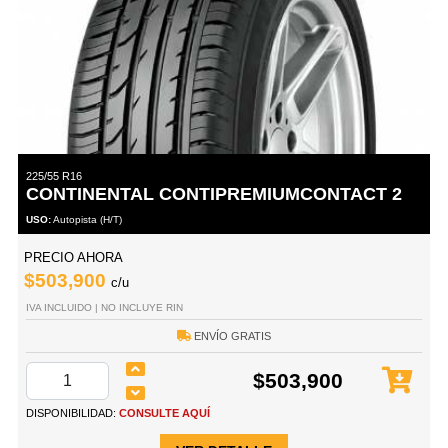
225/55 R16
CONTINENTAL CONTIPREMIUMCONTACT 2
USO:
Autopista (H/T)
PRECIO AHORA
$503,900
c/u
IVA INCLUIDO | NO INCLUYE RIN
ENVÍO GRATIS
$503,900
DISPONIBILIDAD:
CONSULTE AQUÍ