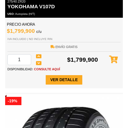
275/40 ZR20
YOKOHAMA V107D
USO:
Autopista (H/T)
PRECIO AHORA
$1,799,900
c/u
IVA INCLUIDO | NO INCLUYE RIN
ENVÍO GRATIS
$1,799,900
DISPONIBILIDAD:
CONSULTE AQUÍ
VER DETALLE
-19%