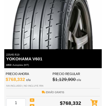
225/45 R19
YOKOHAMA V601
USO:
Autopista (H/T)
PRECIO AHORA
PRECIO REGULAR
$768,332
$1,129,900
c/u
c/u
IVA INCLUIDO | NO INCLUYE RIN
ENVÍO GRATIS
$768,332