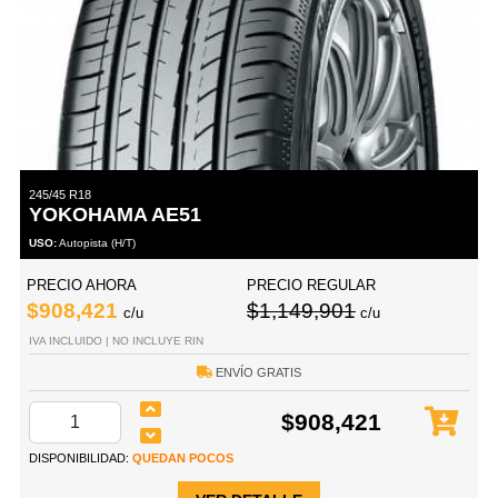
245/45 R18
YOKOHAMA AE51
USO:
Autopista (H/T)
PRECIO AHORA
PRECIO REGULAR
$908,421
$1,149,901
c/u
c/u
IVA INCLUIDO | NO INCLUYE RIN
ENVÍO GRATIS
$908,421
DISPONIBILIDAD:
QUEDAN POCOS