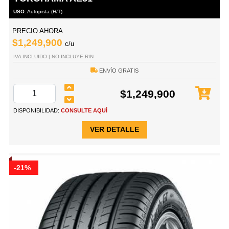
USO:
Autopista (H/T)
PRECIO AHORA
$1,249,900
c/u
IVA INCLUIDO | NO INCLUYE RIN
ENVÍO GRATIS
$1,249,900
DISPONIBILIDAD:
CONSULTE AQUÍ
VER DETALLE
-21%