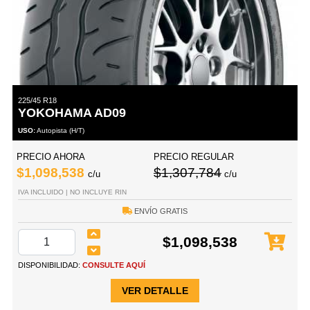
225/45 R18
YOKOHAMA AD09
USO:
Autopista (H/T)
PRECIO AHORA
PRECIO REGULAR
$1,098,538
$1,307,784
c/u
c/u
IVA INCLUIDO | NO INCLUYE RIN
ENVÍO GRATIS
$1,098,538
DISPONIBILIDAD:
CONSULTE AQUÍ
VER DETALLE