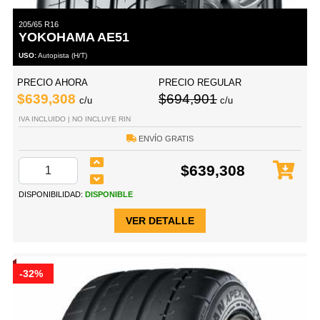
205/65 R16
YOKOHAMA AE51
USO:
Autopista (H/T)
PRECIO AHORA
PRECIO REGULAR
$639,308
$694,901
c/u
c/u
IVA INCLUIDO | NO INCLUYE RIN
ENVÍO GRATIS
$639,308
DISPONIBILIDAD:
DISPONIBLE
VER DETALLE
-32%