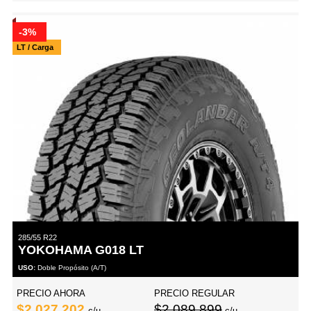
-3%
LT / Carga
285/55 R22
YOKOHAMA G018 LT
USO:
Doble Propósito (A/T)
PRECIO AHORA
PRECIO REGULAR
$2,027,202
$2,089,899
c/u
c/u