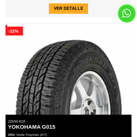
VER DETALLE
-32%
225/50 R18
YOKOHAMA G015
USO:
Doble Propósito (A/T)