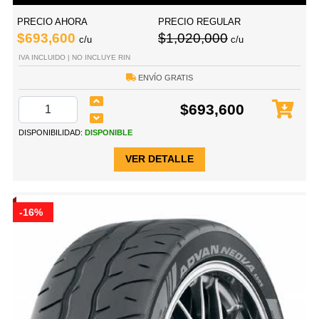
PRECIO AHORA
PRECIO REGULAR
$693,600
$1,020,000
c/u
c/u
IVA INCLUIDO | NO INCLUYE RIN
ENVÍO GRATIS
$693,600
DISPONIBILIDAD:
DISPONIBLE
VER DETALLE
-16%