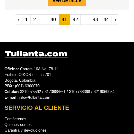
VER DETALLE
‹
1
2
...
40
41
42
...
43
44
›
Oficina:
Carrera 16A No. 78-11
Edificio OIKOS oficina 701
Bogotá, Colombia.
PBX:
(601) 6360070
Celular:
3219975592 / 3173688561 / 3107788368 / 3219060054
E-mail:
info@tullanta.com
SERVICIO AL CLIENTE
Contáctenos
Quienes somos
Garantía y devoluciones