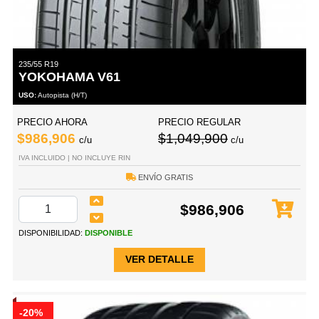
235/55 R19
YOKOHAMA V61
USO:
Autopista (H/T)
PRECIO AHORA
PRECIO REGULAR
$986,906
$1,049,900
c/u
c/u
IVA INCLUIDO | NO INCLUYE RIN
ENVÍO GRATIS
$986,906
DISPONIBILIDAD:
DISPONIBLE
VER DETALLE
-20%