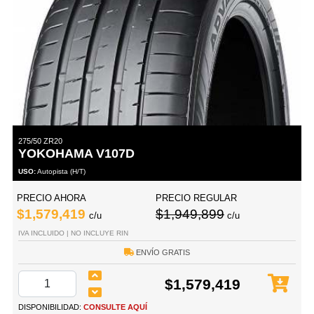
275/50 ZR20
YOKOHAMA V107D
USO:
Autopista (H/T)
PRECIO AHORA
PRECIO REGULAR
$1,579,419
$1,949,899
c/u
c/u
IVA INCLUIDO | NO INCLUYE RIN
ENVÍO GRATIS
$1,579,419
DISPONIBILIDAD:
CONSULTE AQUÍ