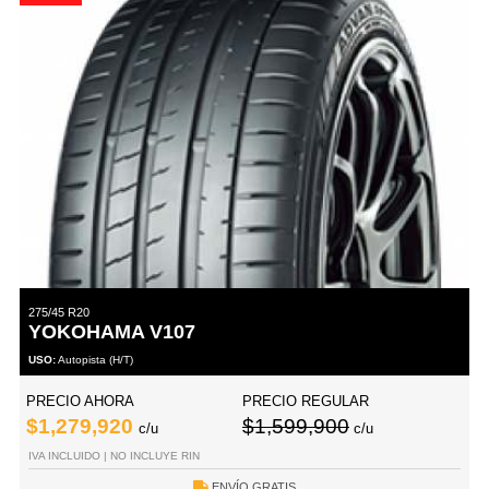
275/45 R20
YOKOHAMA V107
USO:
Autopista (H/T)
PRECIO AHORA
PRECIO REGULAR
$1,279,920
$1,599,900
c/u
c/u
IVA INCLUIDO | NO INCLUYE RIN
ENVÍO GRATIS