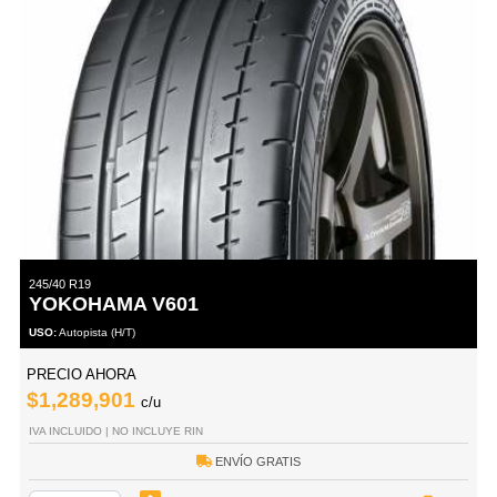
245/40 R19
YOKOHAMA V601
USO:
Autopista (H/T)
PRECIO AHORA
$1,289,901
c/u
IVA INCLUIDO | NO INCLUYE RIN
ENVÍO GRATIS