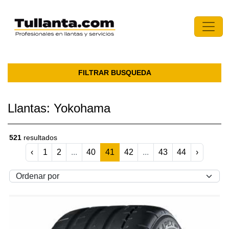
FILTRAR BUSQUEDA
Llantas: Yokohama
521
resultados
‹
1
2
...
40
41
42
...
43
44
›