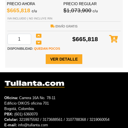
PRECIO AHORA
PRECIO REGULAR
$665,818
$1,073,900
c/u
c/u
IVA INCLUIDO | NO INCLUYE RIN
ENVÍO GRATIS
$665,818
DISPONIBILIDAD:
QUEDAN POCOS
VER DETALLE
Oficina:
Carrera 16A No. 78-11
Edificio OIKOS oficina 701
Bogotá, Colombia.
PBX:
(601) 6360070
Celular:
3219975592 / 3173688561 / 3107788368 / 3219060054
E-mail:
info@tullanta.com