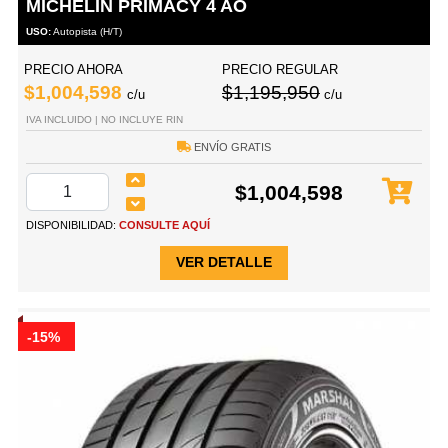
MICHELIN PRIMACY 4 AO
USO:
Autopista (H/T)
PRECIO AHORA
PRECIO REGULAR
$1,004,598
$1,195,950
c/u
c/u
IVA INCLUIDO | NO INCLUYE RIN
ENVÍO GRATIS
$1,004,598
DISPONIBILIDAD:
CONSULTE AQUÍ
VER DETALLE
-15%