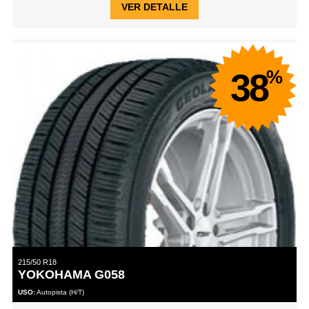
VER DETALLE
%
38
215/50 R18
YOKOHAMA G058
USO:
Autopista (H/T)