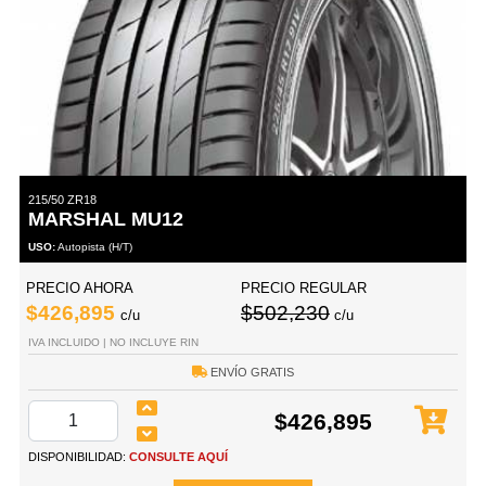
215/50 ZR18
MARSHAL MU12
USO:
Autopista (H/T)
PRECIO AHORA
PRECIO REGULAR
$426,895
$502,230
c/u
c/u
IVA INCLUIDO | NO INCLUYE RIN
ENVÍO GRATIS
$426,895
DISPONIBILIDAD:
CONSULTE AQUÍ